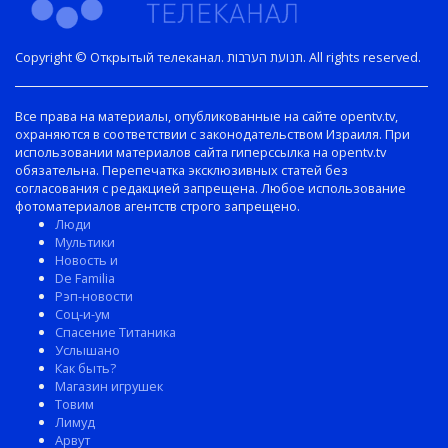
Copyright © Открытый телеканал. תנועת הערבות. All rights reserved.
Все права на материалы, опубликованные на сайте opentv.tv,
охраняются в соответствии с законодательством Израиля. При
использовании материалов сайта гиперссылка на opentv.tv
обязательна. Перепечатка эксклюзивных статей без
согласования с редакцией запрещена. Любое использование
фотоматериалов агентств строго запрещено.
Люди
Мультики
Новость и
De Familia
Рэп-новости
Соц-и-ум
Спасение Титаника
Услышано
Как быть?
Магазин игрушек
Товим
Лимуд
Арвут