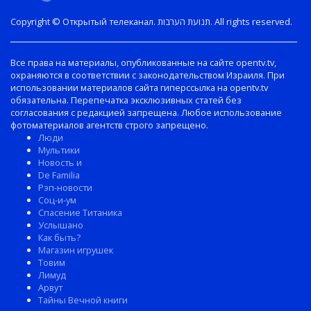
Copyright © Открытый телеканал. תנועת הערבות. All rights reserved.
Все права на материалы, опубликованные на сайте opentv.tv,
охраняются в соответствии с законодательством Израиля. При
использовании материалов сайта гиперссылка на opentv.tv
обязательна. Перепечатка эксклюзивных статей без
согласования с редакцией запрещена. Любое использование
фотоматериалов агентств строго запрещено.
Люди
Мультики
Новость и
De Familia
Рэп-новости
Соц-и-ум
Спасение Титаника
Услышано
Как быть?
Магазин игрушек
Товим
Лимуд
Арвут
Тайны Вечной книги