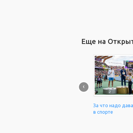
Еще на Откры
‹
За что надо дав
в спорте