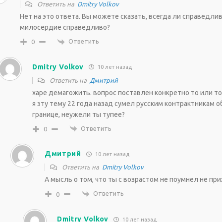
Ответить на
Dmitry Volkov
Нет на это ответа. Вы можете сказать, всегда ли справедли
милосердие справедливо?
Ответить
0
Dmitry Volkov
10 лет назад
Ответить на
Дмитрий
харе демагожить. вопрос поставлен конкретно то или то
я эту тему 22 года назад сумел русским контрактникам о
границе, неужели ты тупее?
Ответить
0
Дмитрий
10 лет назад
Ответить на
Dmitry Volkov
А мысль о том, что ты с возрастом не поумнел не пр
Ответить
0
Dmitry Volkov
10 лет назад