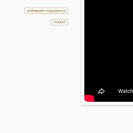
добивший террориста
солдат