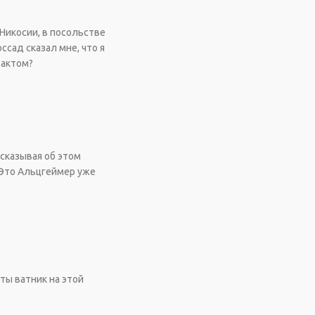
в Никосии, в посольстве
ссад сказал мне, что я
фактом?
ссказывая об этом
. Это Альцгеймер уже
 ты ватник на этой