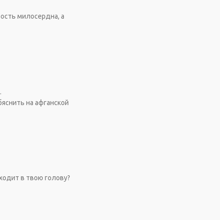
вость милосердна, а
.
бяснить на афганской
иходит в твою голову?