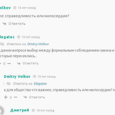
olkov
10 лет назад
ее: справедливость или милосердие?
Ответить
legatec
10 лет назад
Ответить на
Dmitry Volkov
 даном вопросе выбор между формальным соблюдением закона и
оторые пересеклись..
Ответить
0
Dmitry Volkov
10 лет назад
Ответить на
Elegatec
а для общества что важнее, справедливость или милосердие? 
Ответить
0
Дмитрий
10 лет назад