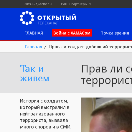
Жизнь диаспоры
Наши партнеры
ГЛАВНАЯ
Война с ХАМАСом
Точка зрения
Главная
/
Прав ли солдат, добивший террорис
Прав ли 
Так и
живем
террорис
История с солдатом,
который выстрелил в
нейтрализованного
террориста, вызвала
много споров и в СМИ,