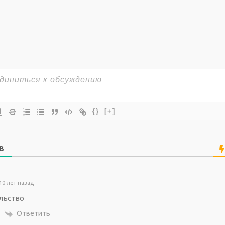
{}
[+]
В
10 лет назад
льство
Ответить