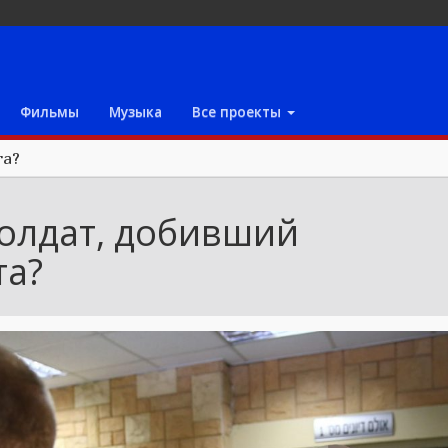
Фильмы
Музыка
Все проекты
та?
солдат, добивший
та?