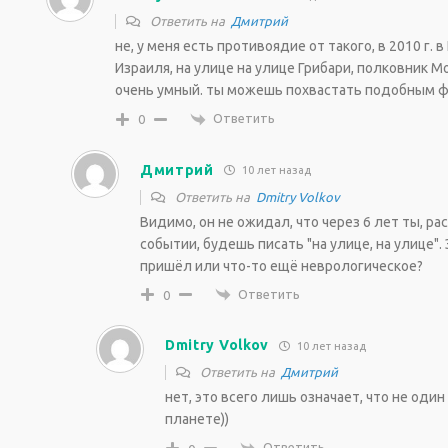
Ответить на
Дмитрий
не, у меня есть противоядие от такого, в 2010 г. 
Израиля, на улице на улице Грибари, полковник Мо
очень умный. ты можешь похвастать подобным 
Ответить
0
Дмитрий
10 лет назад
Ответить на
Dmitry Volkov
Видимо, он не ожидал, что через 6 лет ты, ра
событии, будешь писать "на улице, на улице"
пришёл или что-то ещё неврологическое?
Ответить
0
Dmitry Volkov
10 лет назад
Ответить на
Дмитрий
нет, это всего лишь означает, что не один
планете))
Ответить