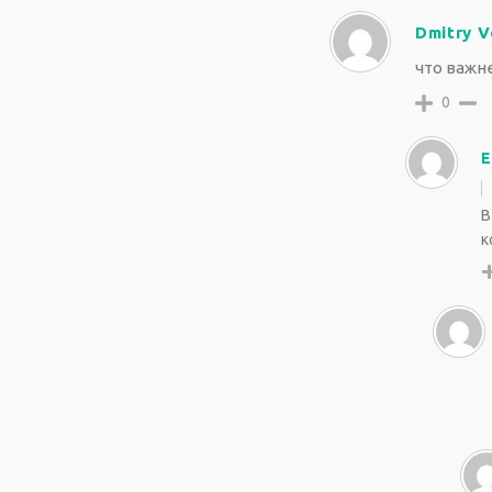
Dmitry V
что важн
0
E
В
к