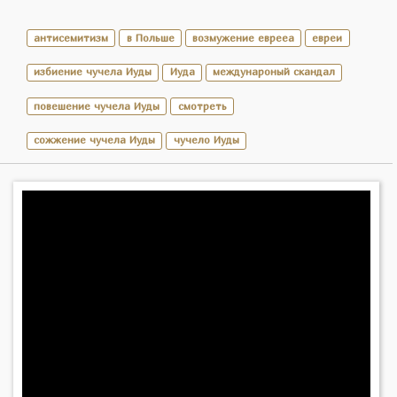
антисемитизм
в Польше
возмужение еврееа
евреи
избиение чучела Иуды
Иуда
междунароный скандал
повешение чучела Иуды
смотреть
сожжение чучела Иуды
чучело Иуды