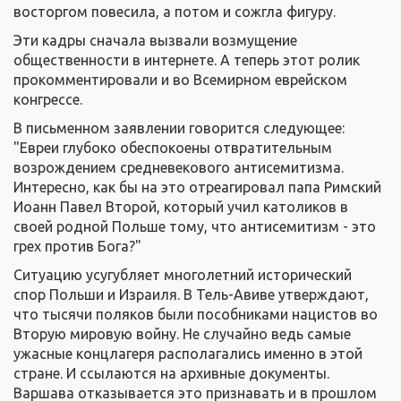
восторгом повесила, а потом и сожгла фигуру.
Эти кадры сначала вызвали возмущение
общественности в интернете. А теперь этот ролик
прокомментировали и во Всемирном еврейском
конгрессе.
В письменном заявлении говорится следующее:
"Евреи глубоко обеспокоены отвратительным
возрождением средневекового антисемитизма.
Интересно, как бы на это отреагировал папа Римский
Иоанн Павел Второй, который учил католиков в
своей родной Польше тому, что антисемитизм - это
грех против Бога?"
Ситуацию усугубляет многолетний исторический
спор Польши и Израиля. В Тель-Авиве утверждают,
что тысячи поляков были пособниками нацистов во
Вторую мировую войну. Не случайно ведь самые
ужасные концлагеря располагались именно в этой
стране. И ссылаются на архивные документы.
Варшава отказывается это признавать и в прошлом