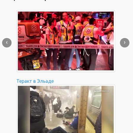
‹
›
Теракт в Эльаде