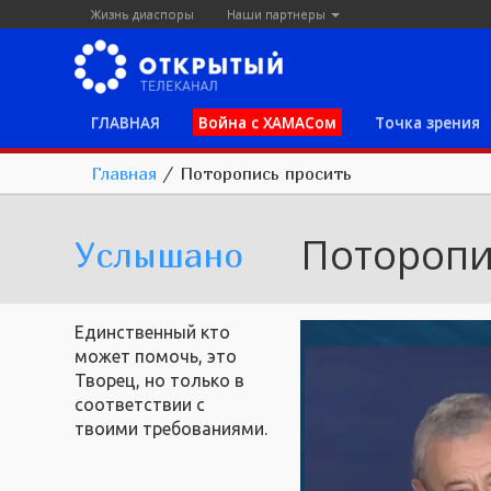
Жизнь диаспоры
Наши партнеры
ГЛАВНАЯ
Война с ХАМАСом
Точка зрения
Главная
/
Поторопись просить
Поторопи
Услышано
Единственный кто
может помочь, это
Творец, но только в
соответствии с
твоими требованиями.