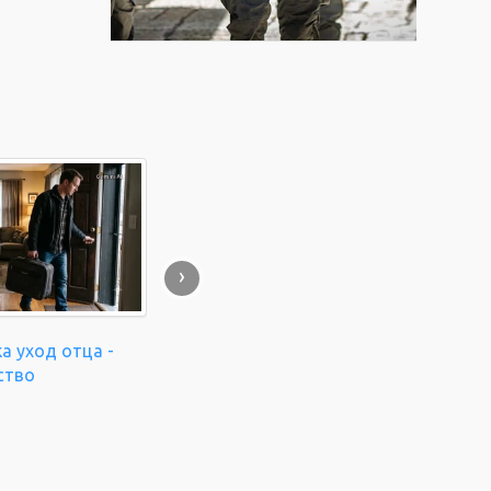
›
а уход отца -
ство