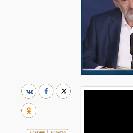
Лайтман
молитва