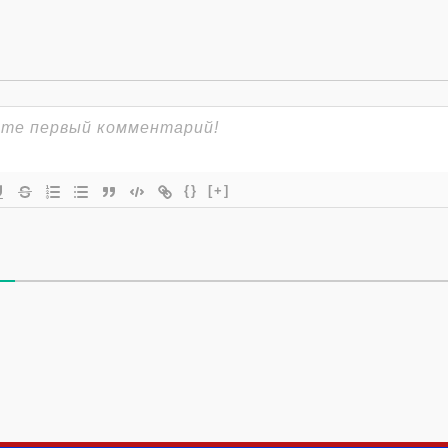
{}
[+]