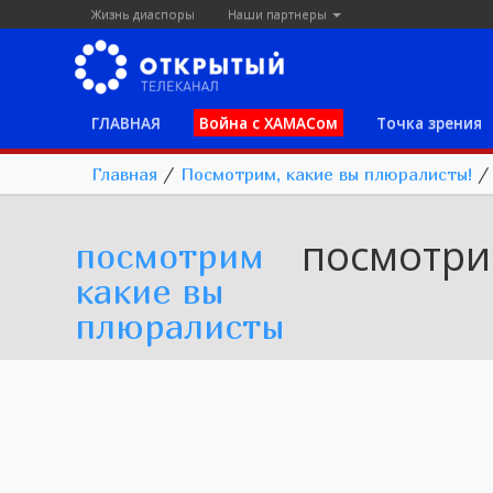
Жизнь диаспоры
Наши партнеры
ГЛАВНАЯ
Война с ХАМАСом
Точка зрения
Главная
/
Посмотрим, какие вы плюралисты!
посмотри
посмотрим
какие вы
плюралисты