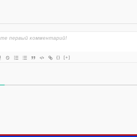
{}
[+]