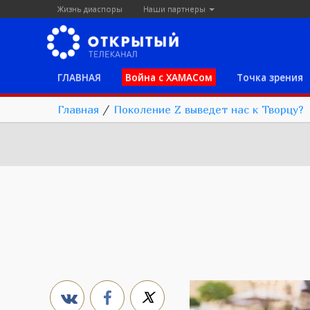
Жизнь диаспоры
Наши партнеры
ГЛАВНАЯ
Война с ХАМАСом
Точка зрения
Главная
/
Поколение Z выведет нас к Творцу?