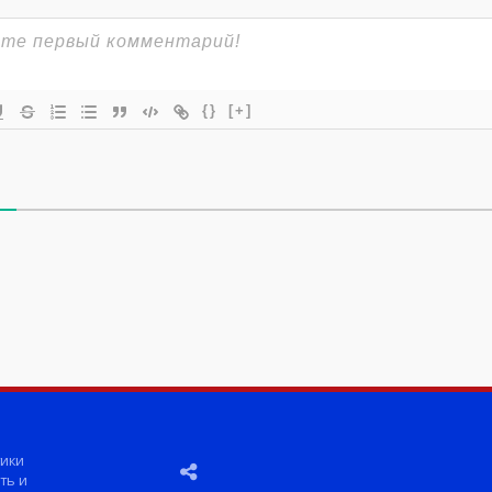
{}
[+]
ики
ть и