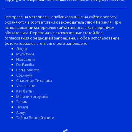
Все права на материалы, опубликованные на сайте opentv.tv,
охраняются в соответствии с законодательством Израиля. При
использовании материалов сайта гиперссылка на opentv.tv
обязательна. Перепечатка эксклюзивных статей без
согласования с редакцией запрещена. Любое использование
фотоматериалов агентств строго запрещено.
Люди
Мультики
Новость и
De Familia
Рэп-новости
Соц-и-ум
Спасение Титаника
Услышано
Как быть?
Магазин игрушек
Товим
Лимуд
Арвут
Тайны Вечной книги