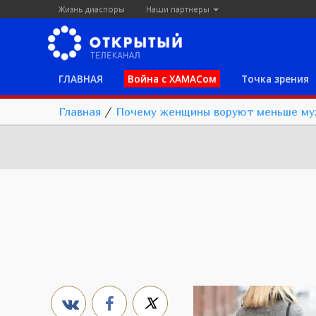
Жизнь диаспоры
Наши партнеры
ГЛАВНАЯ
Война с ХАМАСом
Точка зрения
Главная
/
Почему женщины воруют меньше му