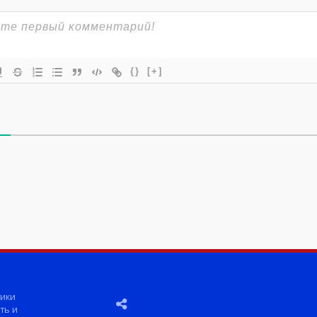
{}
[+]
ики
ть и