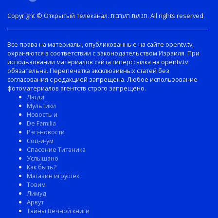
Copyright © Открытый телеканал. תנועת הערבות. All rights reserved.
Все права на материалы, опубликованные на сайте opentv.tv,
охраняются в соответствии с законодательством Израиля. При
использовании материалов сайта гиперссылка на opentv.tv
обязательна. Перепечатка эксклюзивных статей без
согласования с редакцией запрещена. Любое использование
фотоматериалов агентств строго запрещено.
Люди
Мультики
Новость и
De Familia
Рэп-новости
Соц-и-ум
Спасение Титаника
Услышано
Как быть?
Магазин игрушек
Товим
Лимуд
Арвут
Тайны Вечной книги