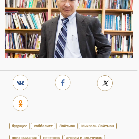
будущее
каббалист
Лайтман
Михаэль Лайтман
предсказания
прогнозы
эгоизм и альтруизм