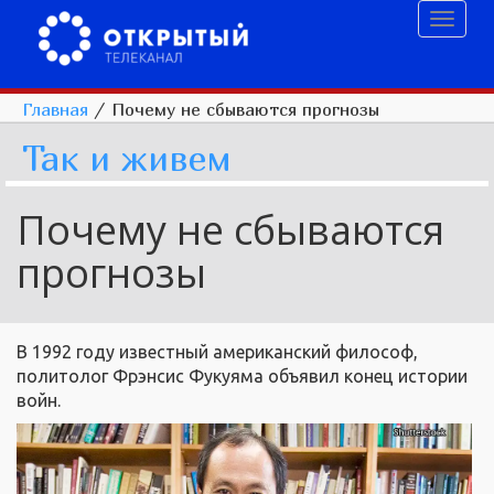
Toggl
naviga
Главная
/
Почему не сбываются прогнозы
Так и живем
Почему не сбываются
прогнозы
В 1992 году известный американский философ,
политолог Фрэнсис Фукуяма объявил конец истории
войн.