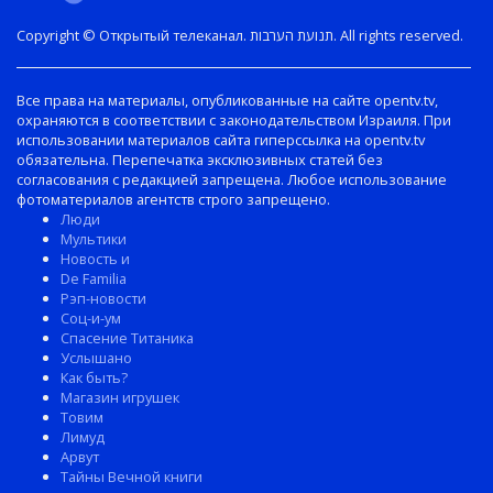
Copyright © Открытый телеканал. תנועת הערבות. All rights reserved.
Все права на материалы, опубликованные на сайте opentv.tv,
охраняются в соответствии с законодательством Израиля. При
использовании материалов сайта гиперссылка на opentv.tv
обязательна. Перепечатка эксклюзивных статей без
согласования с редакцией запрещена. Любое использование
фотоматериалов агентств строго запрещено.
Люди
Мультики
Новость и
De Familia
Рэп-новости
Соц-и-ум
Спасение Титаника
Услышано
Как быть?
Магазин игрушек
Товим
Лимуд
Арвут
Тайны Вечной книги