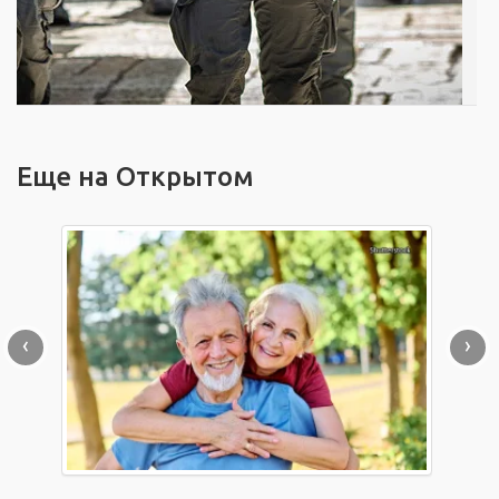
Еще на Открытом
‹
›