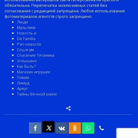
обязательна. Перепечатка эксклюзивных статей без
согласования с редакцией запрещена. Любое использование
фотоматериалов агентств строго запрещено.
Люди
Мультики
Новость и
De Familia
Рэп-новости
Соц-и-ум
Спасение Титаника
Услышано
Как быть?
Магазин игрушек
Товим
Лимуд
Арвут
Тайны Вечной книги