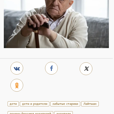
дети
дети и родители
забытые старики
Лайтман
почему бросают родителей
родители