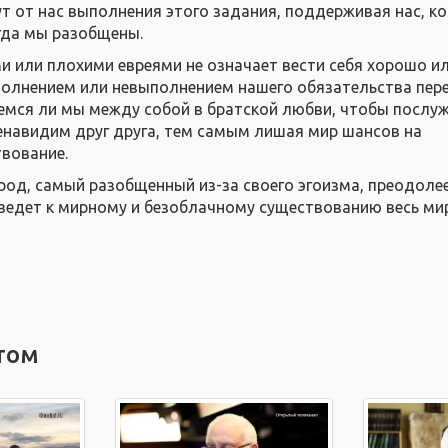
т от нас выполнения этого задания, поддерживая нас, к
огда мы разобщены.
и или плохими евреями не означает вести себя хорошо ил
полнением или невыполнением нашего обязательства пер
емся ли мы между собой в братской любви, чтобы послу
енавидим друг друга, тем самым лишая мир шансов на
вование.
арод, самый разобщенный из-за своего эгоизма, преодоле
иведет к мирному и безоблачному существованию весь мир
том