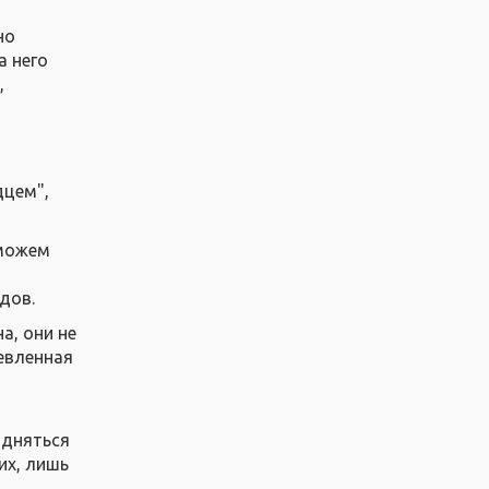
но
а него
,
дцем",
 можем
дов.
а, они не
евленная
одняться
их, лишь