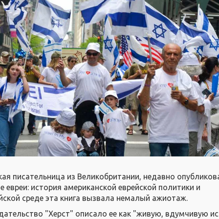
кая писательница из Великобритании, недавно опубликов
е евреи: история американской еврейской политики и
ейской среде эта книга вызвала немалый ажиотаж.
издательство "Херст" описало ее как "живую, вдумчивую и