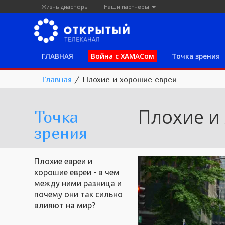
Жизнь диаспоры
Наши партнеры
ГЛАВНАЯ
Война с ХАМАСом
Точка зрения
Главная
/
Плохие и хорошие евреи
Плохие и
Точка
зрения
Плохие евреи и
хорошие евреи - в чем
между ними разница и
почему они так сильно
влияют на мир?