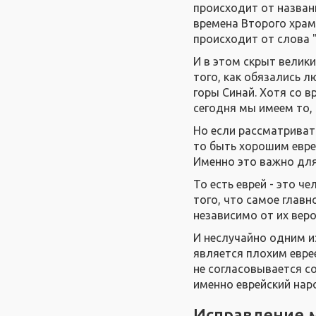
происходит от назван
времена Второго храма
происходит от слова "
И в этом скрыт велик
того, как обязались л
горы Синай. Хотя со в
сегодня мы имеем то,
Но если рассматриват
то быть хорошим евре
Именно это важно для 
То есть еврей - это ч
того, что самое глав
независимо от их вер
И неслучайно одним и
является плохим еврее
не согласовывается со
именно еврейский нар
Исправление 