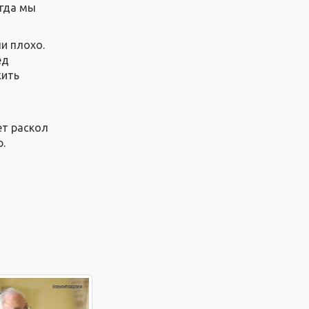
огда мы
и плохо.
ед
жить
ет раскол
.