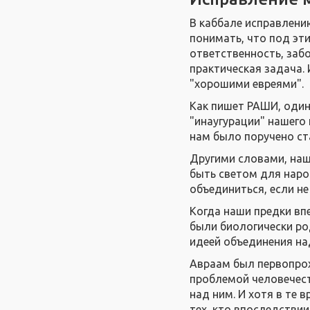
В каббале исправлени
понимать, что под эти
ответственность, забо
практическая задача. 
"хорошими евреями".
Как пишет РАШИ, один 
"инаугурации" нашего
нам было поручено ст
Другими словами, наш
быть светом для наро
объединиться, если н
Когда наши предки вп
были биологически ро
идеей объединения н
Авраам был первопрох
проблемой человечест
над ним. И хотя в те 
тех, кто впоследстви