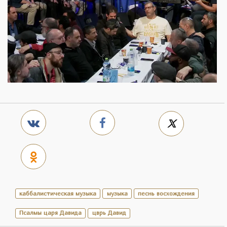
каббалистическая музыка
музыка
песнь восхождения
Псалмы царя Давида
цврь Давид