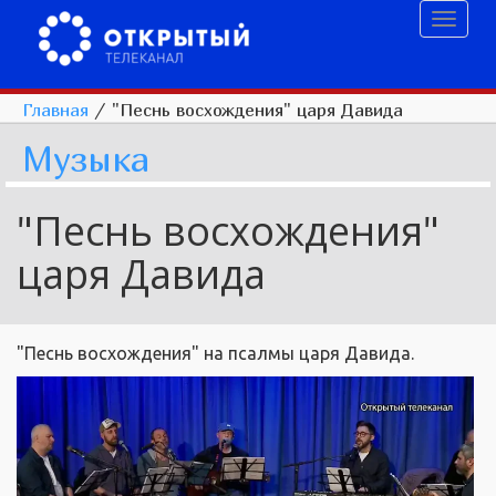
Toggl
naviga
Главная
/
"Песнь восхождения" царя Давида
Музыка
"Песнь восхождения"
царя Давида
"Песнь восхождения" на псалмы царя Давида.