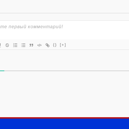
{}
[+]