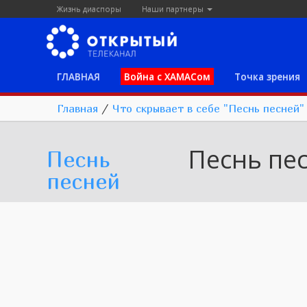
Жизнь диаспоры
Наши партнеры
ГЛАВНАЯ
Война с ХАМАСом
Точка зрения
Главная
/
Что скрывает в себе "Песнь песней"
Песнь пе
Песнь
песней