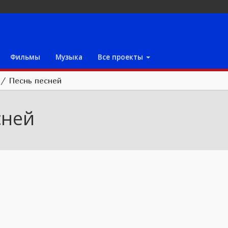
Фильмы
Музыка
Все проекты
/
Песнь песней
сней