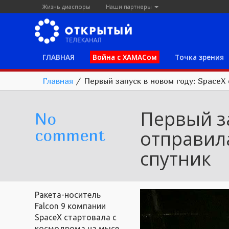
Жизнь диаспоры
Наши партнеры
ГЛАВНАЯ
Война с ХАМАСом
Точка зрения
Главная
/
Первый запуск в новом году: SpaceX
Первый за
No
comment
отправил
спутник
Ракета-носитель
Falcon 9 компании
SpaceX стартовала с
космодрома на мысе