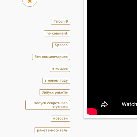
Falcon 9
no comment
SpaceX
без комментариев
в космос
в новом году
Запуск ракеты
запуск секретного
спутника
новости
ракета-носитель