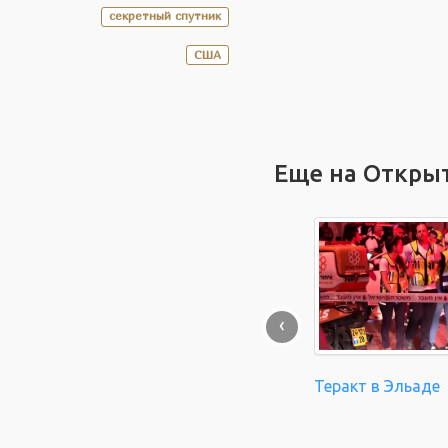
секретный спутник
США
Еще на Откры
‹
Теракт в Эльаде