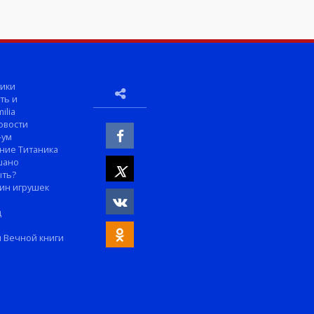
ики
ть и
ilia
овости
-ум
ние Титаника
шано
ыть?
ин игрушек
м
д
 Вечной книги