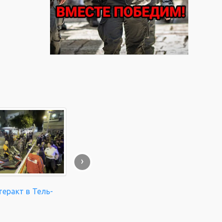
›
еракт в Тель-