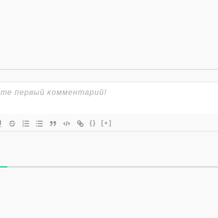
{}
[+]