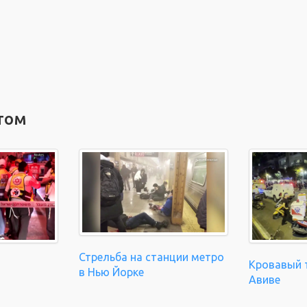
том
Стрельба на станции метро
Кровавый т
в Нью Йорке
Авиве