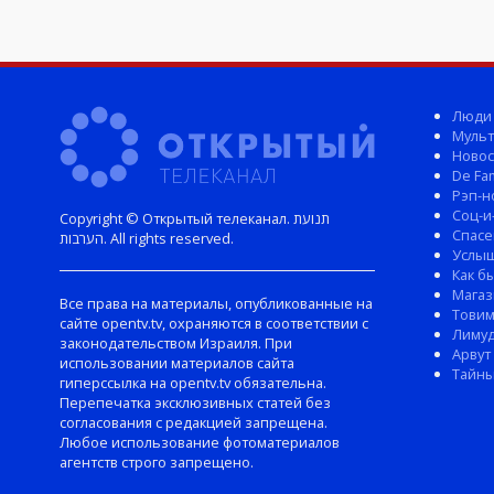
Люди
Мульт
Новос
De Fam
Рэп-н
Соц-и
Copyright © Открытый телеканал. תנועת
Спасе
הערבות. All rights reserved.
Услы
Как б
Магаз
Все права на материалы, опубликованные на
Тови
сайте opentv.tv, охраняются в соответствии с
Лиму
законодательством Израиля. При
Арвут
использовании материалов сайта
Тайны
гиперссылка на opentv.tv обязательна.
Перепечатка эксклюзивных статей без
согласования с редакцией запрещена.
Любое использование фотоматериалов
агентств строго запрещено.