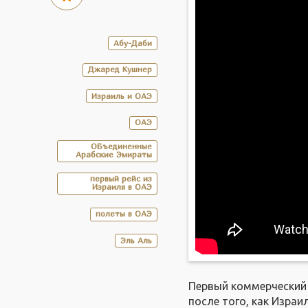
Абу-Даби
Джаред Кушнер
Израиль и ОАЭ
ОАЭ
ОБъединенные
Арабские Эмираты
первый рейс из
Израиля в ОАЭ
полеты в ОАЭ
Эль Аль
Первый коммерческий 
после того, как Изра