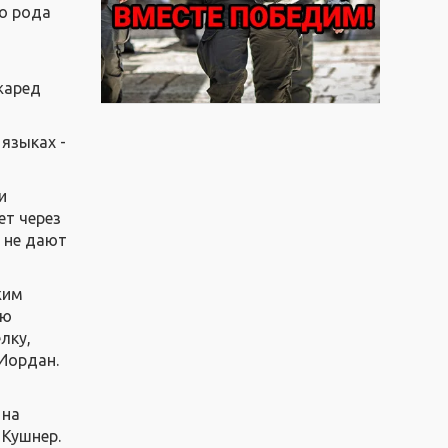
го рода
жаред
языках -
и
ет через
 не дают
жим
ию
лку,
 Иордан.
 на
 Кушнер.