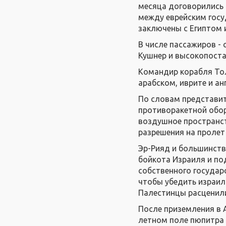
месяца договорились 
между еврейским гос
заключены с Египтом 
В числе пассажиров -
Кушнер и высокопоста
Командир корабля Тол
арабском, иврите и ан
По словам представит
противоракетной обор
воздушное пространст
разрешения на пролет
Эр-Рияд и большинств
бойкота Израиля и по
собственного государ
чтобы убедить израил
Палестинцы расценили
После приземления в 
летном поле пюпитра 