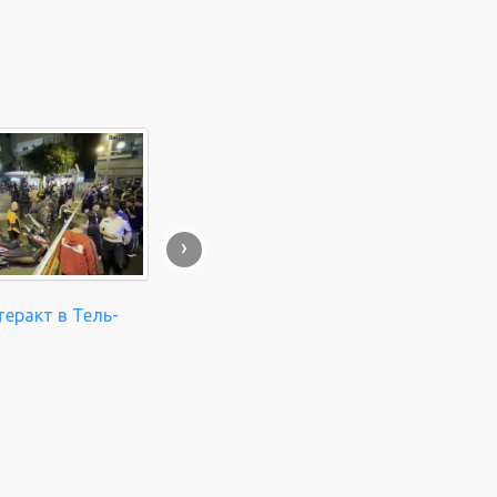
›
еракт в Тель-