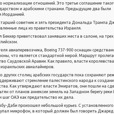
о нормализации отношений. Это третье соглашение тако
ударством и арабскими странами. Предыдущие два были
и Иорданией.
 старший советник и зять президента Дональда Трампа Д
вленные лица из правительства Израиля.
 Беккер приветствовал занявших места в салоне, на трех 
глийском.
еля авиаперевозчика, Boeing 737-900 оснащен средствам
оны, что является стандартной мерой. Маршрут пролега
во Саудовской Аравии. Как правило, власти королевства
 израильских авиалайнеров.
о других столиц арабских государств пока сохраняют ре
ддерживают стремление палестинского народа к создан
ства. Как утверждают власти Эмиратов, они пошли на сде
ьтян от планов аннексии земель на Западном берегу реки
 шаг ОАЭ как предательство их дела.
Абу-Даби произошел небольшой курьез. С установленного
упал микрофон, в который должен был говорить Джаред