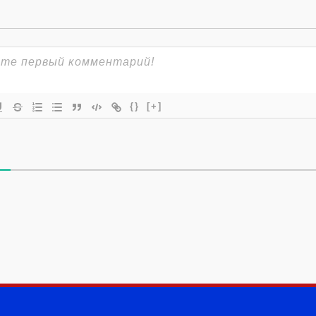
{}
[+]