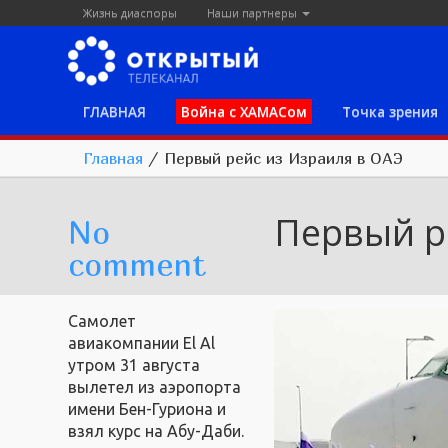
Жизнь диаспоры
Наши партнеры
ГЛАВНАЯ
Война с ХАМАСом
Точка зрения
Главная
/
Первый рейс из Израиля в ОАЭ
Первый р
No
comment
Самолет
авиакомпании El Al
утром 31 августа
вылетел из аэропорта
имени Бен-Гуриона и
взял курс на Абу-Даби.