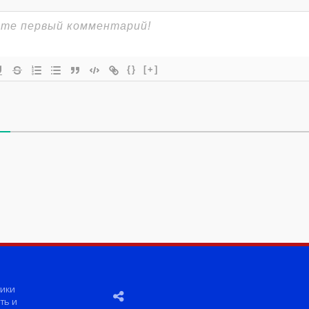
{}
[+]
ики
ть и