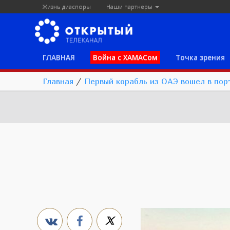
Жизнь диаспоры
Наши партнеры
ГЛАВНАЯ
Война с ХАМАСом
Точка зрения
Главная
/
Первый корабль из ОАЭ вошел в пор