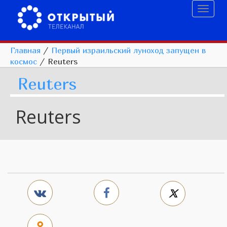
Toggl
naviga
Главная
/
Первый израильский луноход запущен в
космос
/
Reuters
Reuters
Reuters