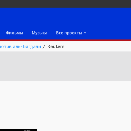
Фильмы
Музыка
Все проекты
ротив аль-Багдади
/
Reuters