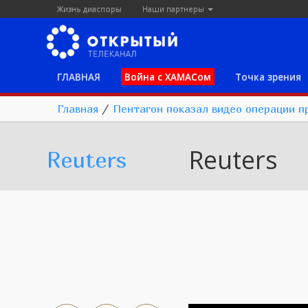
Жизнь диаспоры
Наши партнеры
ГЛАВНАЯ
Война с ХАМАСом
Точка зрения
Главная
/
Пентагон показал видео операции п
Reuters
Reuters