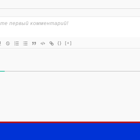
{}
[+]