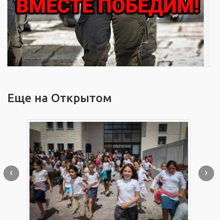
Еще на Открытом
‹
›