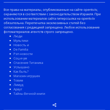
Все права на материалы, опубликованные на сайте opentv.tv,
охраняются в соответствии с законодательством Израиля. При
использовании материалов сайта гиперссылка на opentv.tv
обязательна. Перепечатка эксклюзивных статей без
согласования с редакцией запрещена. Любое использование
фотоматериалов агентств строго запрещено.
Люди
Мультики
Новость и
De Familia
Рэп-новости
Соц-и-ум
Спасение Титаника
Услышано
Как быть?
Магазин игрушек
Товим
Лимуд
Арвут
Тайны Вечной книги