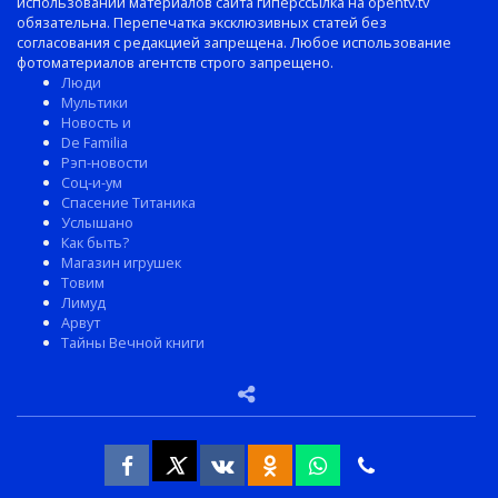
Мультики
Новость и
De Familia
Рэп-новости
Соц-и-ум
Спасение Титаника
Услышано
Как быть?
Магазин игрушек
Товим
Лимуд
Арвут
Тайны Вечной книги