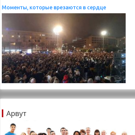
Арвут