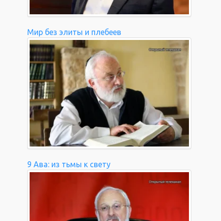
Мир без элиты и плебеев
9 Ава: из тьмы к свету