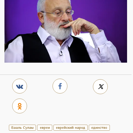
Бааль Сулам
евреи
еврейский народ
единство