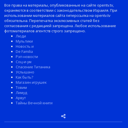
Все права на материалы, опубликованные на сайте opentv.tv,
охраняются в соответствии с законодательством Израиля. При
использовании материалов сайта гиперссылка на opentv.tv
обязательна. Перепечатка эксклюзивных статей без
согласования с редакцией запрещена. Любое использование
фотоматериалов агентств строго запрещено.
Люди
Мультики
Новость и
De Familia
Рэп-новости
Соц-и-ум
Спасение Титаника
Услышано
Как быть?
Магазин игрушек
Товим
Лимуд
Арвут
Тайны Вечной книги