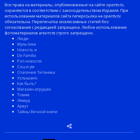
Все права на материалы, опубликованные на сайте opentv.tv,
охраняются в соответствии с законодательством Израиля. При
использовании материалов сайта гиперссылка на opentv.tv
обязательна. Перепечатка эксклюзивных статей без
согласования с редакцией запрещена. Любое использование
фотоматериалов агентств строго запрещено.
Люди
Мультики
Новость и
De Familia
Рэп-новости
Соц-и-ум
Спасение Титаника
Услышано
Как быть?
Магазин игрушек
Товим
Лимуд
Арвут
Тайны Вечной книги