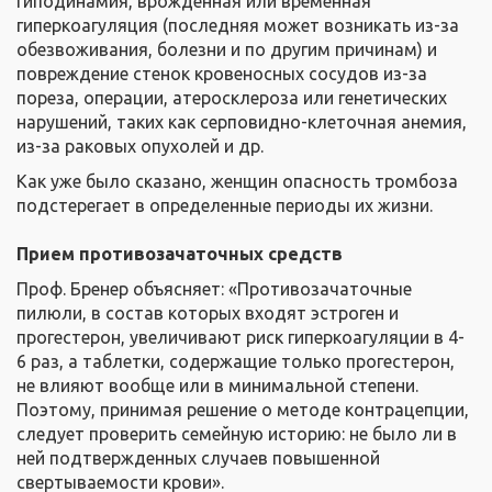
гиподинамия, врожденная или временная
гиперкоагуляция (последняя может возникать из-за
обезвоживания, болезни и по другим причинам) и
повреждение стенок кровеносных сосудов из-за
пореза, операции, атеросклероза или генетических
нарушений, таких как серповидно-клеточная анемия,
из-за раковых опухолей и др.
Как уже было сказано, женщин опасность тромбоза
подстерегает в определенные периоды их жизни.
Прием противозачаточных средств
Проф. Бренер объясняет: «Противозачаточные
пилюли, в состав которых входят эстроген и
прогестерон, увеличивают риск гиперкоагуляции в 4-
6 раз, а таблетки, содержащие только прогестерон,
не влияют вообще или в минимальной степени.
Поэтому, принимая решение о методе контрацепции,
следует проверить семейную историю: не было ли в
ней подтвержденных случаев повышенной
свертываемости крови».