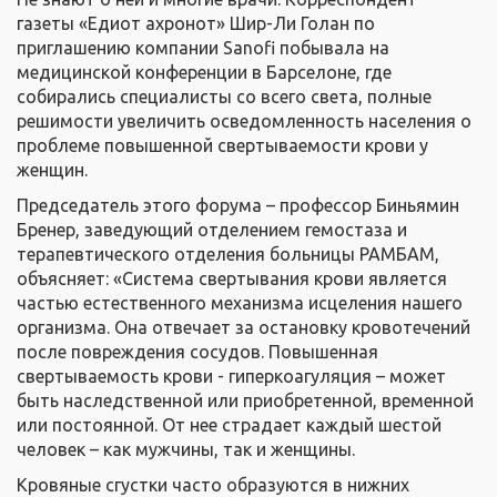
газеты «Едиот ахронот» Шир-Ли Голан по
приглашению компании Sanofi побывала на
медицинской конференции в Барселоне, где
собирались специалисты со всего света, полные
решимости увеличить осведомленность населения о
проблеме повышенной свертываемости крови у
женщин.
Председатель этого форума – профессор Биньямин
Бренер, заведующий отделением гемостаза и
терапевтического отделения больницы РАМБАМ,
объясняет: «Система свертывания крови является
частью естественного механизма исцеления нашего
организма. Она отвечает за остановку кровотечений
после повреждения сосудов. Повышенная
свертываемость крови - гиперкоагуляция – может
быть наследственной или приобретенной, временной
или постоянной. От нее страдает каждый шестой
человек – как мужчины, так и женщины.
Кровяные сгустки часто образуются в нижних