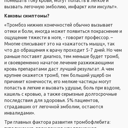
помешать току крови, могут попасть в легкое и
вызвать легочную эмболию, инфаркт или инсульт».
Каковы симптомы?
«Тромбоз нижних конечностей обычно вызывает
отеки и боли, иногда может появиться покраснение и
ощущение тяжести в ноге, - говорит профессор. –
Многие списывают это на «зажатость мышц», так
что до обращения к врачу проходит 5-7 дней. Но чем
раньше поставят диагноз, тем меньше будет тромб,
и своевременно начатое лечение разжижающими
кровь препаратами даст лучший результат. А чем
крупнее окажется тромб, тем больший ущерб он
причинит конечности, его мелкие частицы могут
попасть в легкие и вызвать удушье, боль при вздохе,
кашель с кровью, а также серьезные долгосрочные
последствия для здоровья. 5% пациентов,
страдавших от легочной эмболии, остаются
инвалидами».
Три главных фактора развития тромбофлебита: