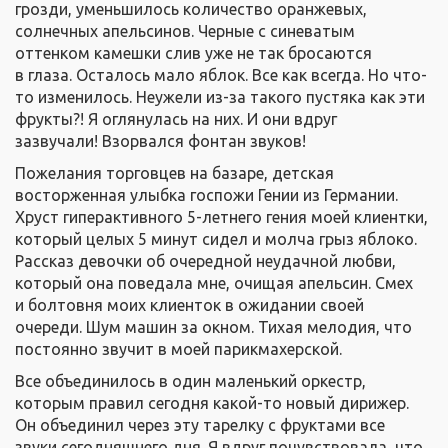
грозди, уменьшилось количество оранжевых,
солнечных апельсинов. Черные с синеватым
оттенком камешки слив уже не так бросаются
в глаза. Осталось мало яблок. Все как всегда. Но что-
то изменилось. Неужели из-за такого пустяка как эти
фрукты?! Я оглянулась на них. И они вдруг
зазвучали! Взорвался фонтан звуков!
Пожелания торговцев на базаре, детская
восторженная улыбка госпожи Гении из Германии.
Хруст гиперактивного 5-летнего гения моей клиентки,
который целых 5 минут сидел и молча грыз яблоко.
Рассказ девочки об очередной неудачной любви,
который она поведала мне, очищая апельсин. Смех
и болтовня моих клиенток в ожидании своей
очереди. Шум машин за окном. Тихая мелодия, что
постоянно звучит в моей парикмахерской.
Все объединилось в один маленький оркестр,
которым правил сегодня какой-то новый дирижер.
Он объединил через эту тарелку с фруктами все
звуки сегодняшнего дня. Я вдруг почувствовала, что