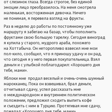
от слезинок глаза. Всегда строгое, без единой
эмоции лицо преобразилось. На меня смотрела
маленькая, восторженная девочка. Ничего
не понимая, я перевела взгляд на фрукты.
Раз в неделю до работы по постоянному уже
маршруту я забегаю на базар, чтобы пополнить
фруктами свою большую тарелку. Сегодня виноград
я купила у старого, мудрого араба, похожего
на Хоттабыча. Он неторопливо взвесил мне мои
пол-кило, сообщил, что я приношу удачу и он рад,
что сегодня я у него первая покупательница. Взял
деньги и с улыбкой поблагодарил: «Хорошего дня
тебе, мами».
Яблоки мне продал веселый и очень-очень шумный
марокканец. Пока он взвешивал, брал деньги,
отчитывал сдачу, успел рассказать мне
о международном и внутреннем политическом
положении, предложил сходить выпить кофе
и съездить с ним в Турцию. Протягивая мне сдачу,
пожелал: «Хорошего дня тебе, мами».