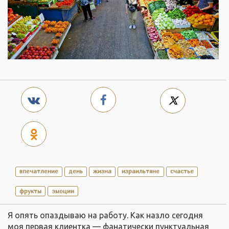
впечатление
день
жизна
израильтяне
счастье
фрукты
эмоции
Я опять опаздываю на работу. Как назло сегодня
моя первая клиентка — фанатически пунктуальная