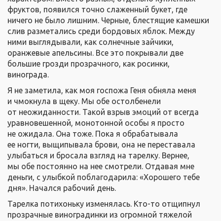
фруктов, появился точно слаженный букет, где
ничего не было лишним. Черные, блестящие камешки
слив разметались среди бордовых яблок. Между
ними выглядывали, как солнечные зайчики,
оранжевые апельсины. Все это покрывали две
большие грозди прозрачного, как росинки,
винограда.
Я не заметила, как моя госпожа Геня обняла меня
и чмокнула в щеку. Мы обе остолбенели
от неожиданности. Такой взрыв эмоций от всегда
уравновешенной, монотонной особы я просто
не ожидала. Она тоже. Пока я обрабатывала
ее ногти, выщипывала брови, она не переставала
улыбаться и бросала взгляд на тарелку. Вернее,
мы обе постоянно на нее смотрели. Отдавая мне
деньги, с улыбкой поблагодарила: «Хорошего тебе
дня». Начался рабочий день.
Тарелка потихоньку изменялась. Кто-то отщипнул
прозрачные виноградинки из огромной тяжелой