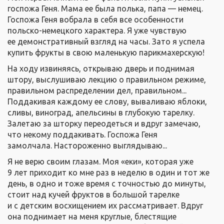
госпожа Геня. Мама ее была полька, папа — немец.
Госпожа Геня вобрала в себя все особенности
польско-немецкого характера. Я уже чувствую
ее демонстративный взгляд на часы. Зато я успела
купить фрукты в свою маленькую парикмахерскую!
На ходу извиняясь, открываю дверь и поднимая
штору, выслушиваю лекцию о правильном режиме,
правильном распределении дел, правильном...
Поддакивая каждому ее слову, вываливаю яблоки,
сливы, виноград, апельсины в глубокую тарелку.
Залетаю за шторку переодеться и вдруг замечаю,
что некому поддакивать. Госпожа Геня
замолчала. Настороженно выглядываю...
Я не верю своим глазам. Моя «еки», которая уже
9 лет приходит ко мне раз в неделю в один и тот же
день, в одно и тоже время с точностью до минуты,
стоит над кучей фруктов в большой тарелке
и с детским восхищением их рассматривает. Вдруг
она поднимает на меня круглые, блестящие