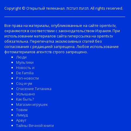
Copyright © Открытый телеканал. תנועת הערבות. All rights reserved.
Все права на материалы, опубликованные на сайте opentv.tv,
охраняются в соответствии с законодательством Израиля. При
использовании материалов сайта гиперссылка на opentv.tv
обязательна. Перепечатка эксклюзивных статей без
согласования с редакцией запрещена. Любое использование
фотоматериалов агентств строго запрещено.
Люди
Мультики
Новость и
De Familia
Рэп-новости
Соц-и-ум
Спасение Титаника
Услышано
Как быть?
Магазин игрушек
Товим
Лимуд
Арвут
Тайны Вечной книги