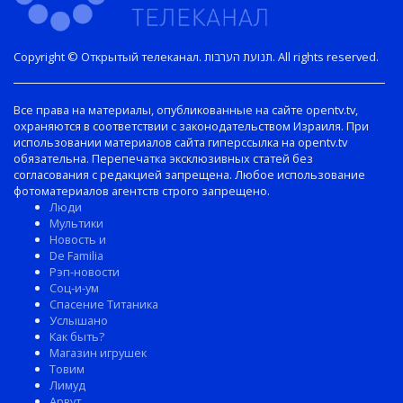
Copyright © Открытый телеканал. תנועת הערבות. All rights reserved.
Все права на материалы, опубликованные на сайте opentv.tv,
охраняются в соответствии с законодательством Израиля. При
использовании материалов сайта гиперссылка на opentv.tv
обязательна. Перепечатка эксклюзивных статей без
согласования с редакцией запрещена. Любое использование
фотоматериалов агентств строго запрещено.
Люди
Мультики
Новость и
De Familia
Рэп-новости
Соц-и-ум
Спасение Титаника
Услышано
Как быть?
Магазин игрушек
Товим
Лимуд
Арвут