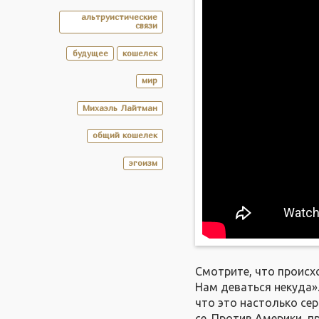
альтруистические
связи
будущее
кошелек
мир
Михаэль Лайтман
общий кошелек
эгоизм
Смотрите, что происх
Нам деваться некуда».
что это настолько сер
се. Против Америки, п