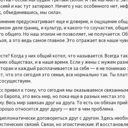
ией и нас тут затирают. Ничего у нас особенного нет, неф
так, объединившись, мы сила».
инение предусматривает еще и доверие, и ощущение общ
амом деле границ, и культур, и какого-то соучастия, обще
о общего. Но наш эгоизм не позволяет, не получается. О
зя, а это ведь самое главное. Это отражает все наши чувс
те? Когда у них общий котел, что называется. Всегда так
них обществах, и в наше время. Если у жены с мужем разн
есторан и каждый расплачивается за себя — я не понимаю
ят, что это сегодня это семья, все нормально так. Ты пла
 сосуществуем.
 привел к тому, что сегодня мы оказываемся связанным
ко Европа, это весь мир, но пока еще в разных местах это
у. Весь мир завязан друг на друга. То есть он обязан прий
хорошо относится друг другу — вот в чем проблема.
ипломатически договориться друг с другом. Здесь необ
стических связей. Связи, но эгоистические. И восстановле