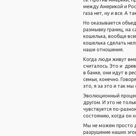
между Америкой и Росс
газа нет, ну и все. А 
Но оказывается объед
размывку границ, на с
кошелька, вообще всег
кошелька сделать нель
наши отношения.
Когда люди живут вмес
считалось. Это и древ
в банке, они идут в р
семьи, конечно. Говор
это, я за это и так мы
Эволюционный процесс
другом. И это не толь
чувствуется по-разном
состоянию, когда он 
Мы не можем просто д
разрушение наших эгои