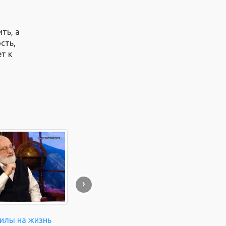
ть, а
сть,
т к
›
силы на жизнь