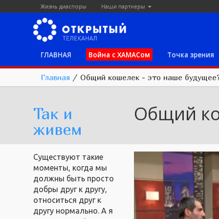
Жизнь диаспоры
Наши партнеры
ГЛАВНАЯ
Война с ХАМАСом
Точка зрения
Главная
/
Общий кошелек - это наше будущее
Общий ко
Так и
живем
Существуют такие
моменты, когда мы
должны быть просто
добры друг к другу,
относиться друг к
другу нормально. А я