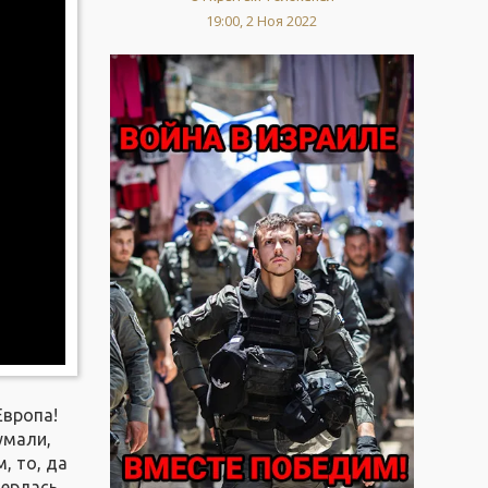
19:00, 2 Ноя 2022
Европа!
умали,
, то, да
терлась