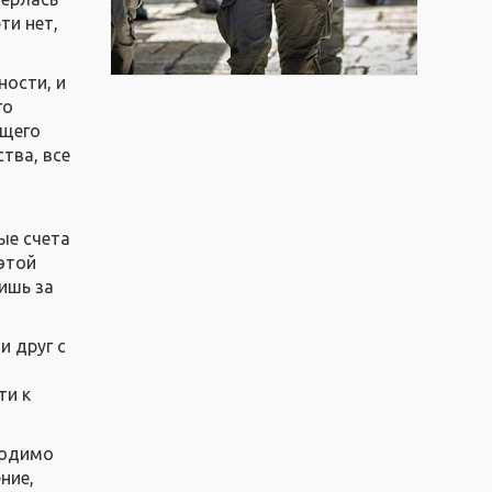
ти нет,
ности, и
го
бщего
тва, все
ые счета
 этой
тишь за
и друг с
ти к
ходимо
ние,