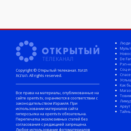
Люди
Мульт
Новос
De Fam
Рэп-н
Соц-и
Copyright © Открытый телеканал. תנועת
Спасе
הערבות. All rights reserved.
Услы
Как б
Магаз
Все права на материалы, опубликованные на
Тови
сайте opentv.tv, охраняются в соответствии с
Лиму
законодательством Израиля. При
Арвут
использовании материалов сайта
Тайны
гиперссылка на opentv.tv обязательна.
Перепечатка эксклюзивных статей без
согласования с редакцией запрещена.
Любое использование фотоматериалов