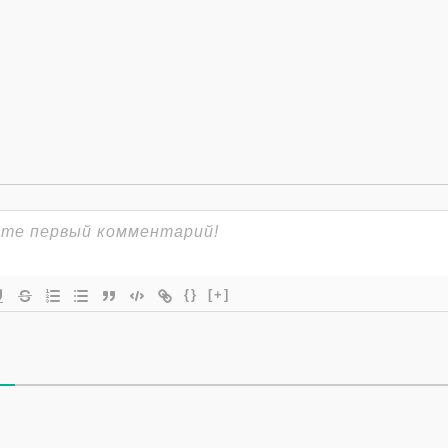
{}
[+]