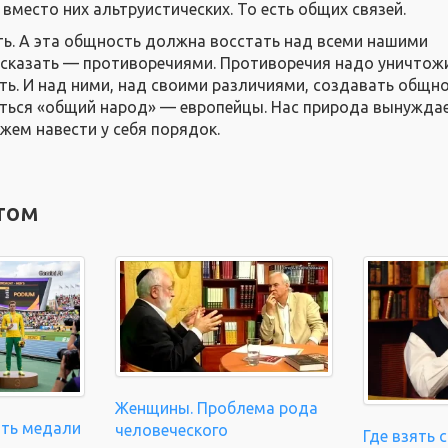
вместо них альтруистических. То есть общих связей.
ь. А эта общность должна восстать над всеми нашими
у сказать — противоречиями. Противоречия надо уничтожи
ть. И над ними, над своими различиями, создавать общно
ться «общий народ» — европейцы. Нас природа вынуждае
жем навести у себя порядок.
том
Женщины. Проблема рода
ать медали
человеческого
Где взять 