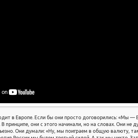
одит в Европе. Если бы они просто договорились: «Мы — 
 В принципе, они с этого начинали, но на словах. Они не д
ьезно. Они думали: «Ну, мы поиграем в общую валюту, там
ротив России мы будем третьей силой. А так мы никто. За