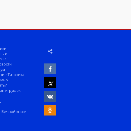
ики
ть и
ilia
овости
-ум
ние Титаника
шано
ыть?
ин игрушек
м
д
 Вечной книги