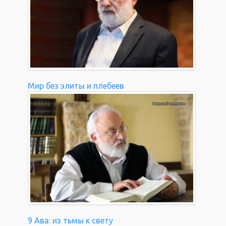
Мир без элиты и плебеев
9 Ава: из тьмы к свету