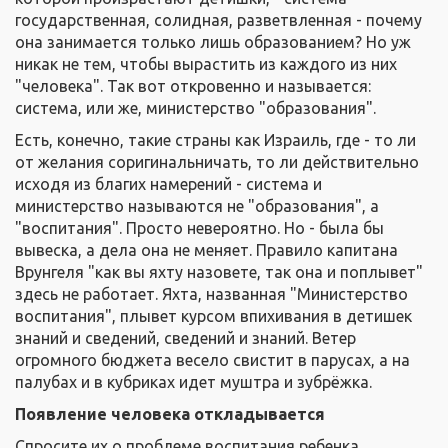
государственная, солидная, разветвленная - почему
она занимается только лишь образованием? Но уж
никак не тем, чтобы вырастить из каждого из них
"человека". Так вот откровенно и называется:
система, или же, министерство "образования".
Есть, конечно, такие страны как Израиль, где - то ли
от желания соригинальничать, то ли действительно
исходя из благих намерений - система и
министерство называются не "образования", а
"воспитания". Просто невероятно. Но - была бы
вывеска, а дела она не меняет. Правило капитана
Врунгеля "как вы яхту назовете, так она и поплывет"
здесь не работает. Яхта, названная "Министерство
воспитания", плывет курсом впихивания в детишек
знаний и сведений, сведений и знаний. Ветер
огромного бюджета весело свистит в парусах, а на
палубах и в кубриках идет муштра и зубрёжка.
Появление человека откладывается
Спросите их о проблеме воспитания ребенка