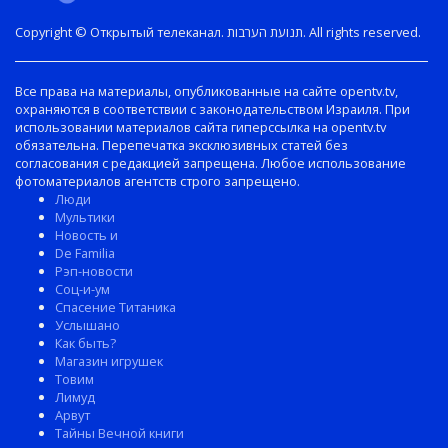
Copyright © Открытый телеканал. תנועת הערבות. All rights reserved.
Все права на материалы, опубликованные на сайте opentv.tv,
охраняются в соответствии с законодательством Израиля. При
использовании материалов сайта гиперссылка на opentv.tv
обязательна. Перепечатка эксклюзивных статей без
согласования с редакцией запрещена. Любое использование
фотоматериалов агентств строго запрещено.
Люди
Мультики
Новость и
De Familia
Рэп-новости
Соц-и-ум
Спасение Титаника
Услышано
Как быть?
Магазин игрушек
Товим
Лимуд
Арвут
Тайны Вечной книги