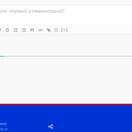
{}
[+]
ики
ть и