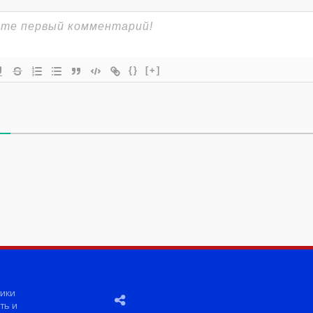
{}
[+]
ики
ть и