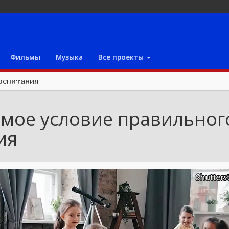
Фильмы
Музыка
Все проекты
оспитания
мое условие правильног
ия