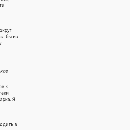
ти
округ
ал бы из
у.
акое
ов к
таки
арка. Я
ходить в