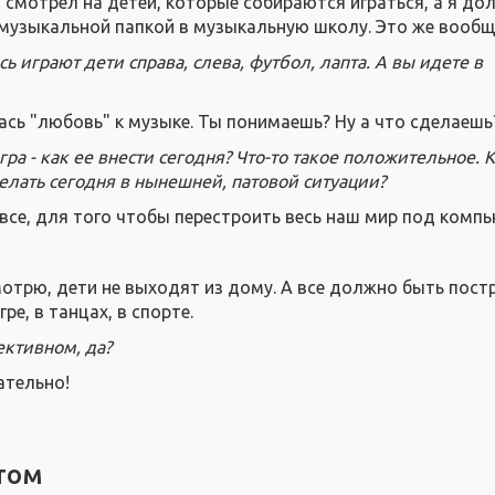
 смотрел на детей, которые собираются играться, а я до
 музыкальной папкой в музыкальную школу. Это же вообщ
есь играют дети справа, слева, футбол, лапта. А вы идете в
ась "любовь" к музыке. Ты понимаешь? Ну а что сделаешь
ра - как ее внести сегодня? Что-то такое положительное. К
делать сегодня в нынешней, патовой ситуации?
 все, для того чтобы перестроить весь наш мир под комп
мотрю, дети не выходят из дому. А все должно быть пост
ре, в танцах, в спорте.
ективном, да?
ательно!
том