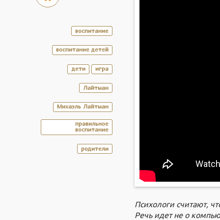
воспитание
воспитание детей
дети
игра
Лайтман
Михаэль Лайтман
правильное
воспитание
родители
Психологи считают, чт
Речь идет не о компьют