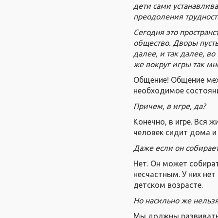
дети сами устанавлива
преодоления трудносте
Сегодня это пространст
общество. Дворы пусты.
далее, и так далее, во
же вокруг игры так мн
Общение! Общение меж
необходимое состояни
Причем, в игре, да?
Конечно, в игре. Вся ж
человек сидит дома и
Даже если он собирает
Нет. Он может собират
несчастным. У них не
детском возрасте.
Но насильно же нельзя
Мы должны развиватьс