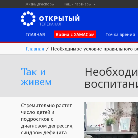
Жизнь диаспоры
Наши партнеры
ГЛАВНАЯ
Война с ХАМАСом
Точка зрения
Главная
/
Необходимое условие правильного в
Необходи
Так и
живем
воспитан
Стремительно растет
число детей и
подростков с
диагнозом депрессия,
синдром дефицита