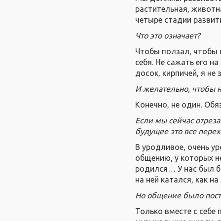
растительная, животна
четыре стадии развити
Что это означает?
Чтобы ползал, чтобы 
себя. Не сажать его н
досок, кирпичей, я не
И желательно, чтобы н
Конечно, не один. Обя
Если мы сейчас отрезае
будущее это все перех
В уродливое, очень у
общению, у которых не
родился… У нас был б
на ней катался, как н
Но общение было пост
Только вместе с себе 