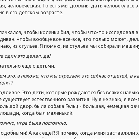
я, человеческая. То есть мы должны дать человеку все э
я в его детском возрасте.
пачкался, чтобы коленки бил, чтобы что-то исследовал в
а диван. Чтобы вообще все-все-все, что только может, дел
 знаю, из стульев. Я помню, из стульев мы собирали машин
е один это делал, да?
зательно еще с детьми.
м это, а похоже, что мы отрезаем это сейчас от детей, в к
одит?
родливое. Это дети, которые рождаются без всяких навык
 существует естественного развития. Ну я не знаю, я все-
ольшой двор, была собака Гельц - большая, немецкая овч
а лошади, когда был маленький.
оянно, игра была постоянно.
подобными! А как еще?! Я помню, когда меня заставляли 