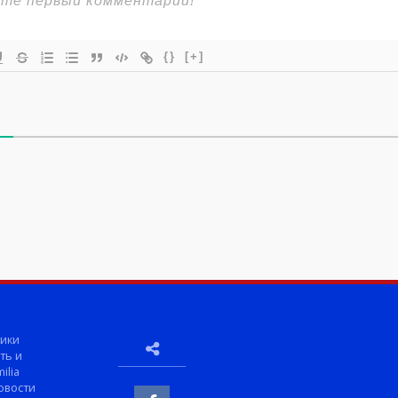
{}
[+]
ики
ть и
ilia
овости