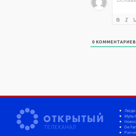
0
КОММЕНТАРИЕВ
Люди
Мульт
Новос
De Fam
Рэп-н