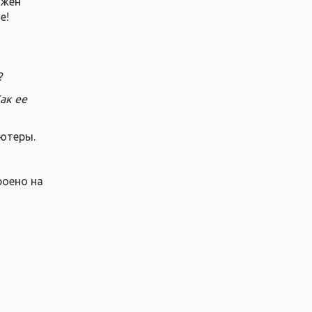
лжен
е!
?
ак ее
ьютеры.
роено на