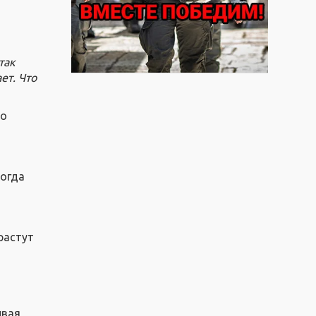
так
ет. Что
но
когда
растут
в
вая,