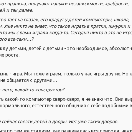
ют правила, получают навыки независимости, храбрости,
й и так далее.
во тает на глазах, его крадут у детей компьютеры, школа,
 Уже никто не знает, что такое играть в прятки, жмурки и 
 что мы с вами играли когда-то. Сегодня никто в это не игра
ого все-таки…?
ду детьми, детей с детьми - это необходимое, абсолют
е роста.
изнь - игра. Мы тоже играем, только у нас игры другие. Но 
 не общается с другими…
 лего, какой-то конструктор?
ь какой-то компьютер сверх-сверх, я не знаю что. Они вы
т нормального, естественного общения с себе подобными 
 сейчас свезти детей в дворы. Нет уже таких дворов.
я по тем же стадиям, как развивалась вся природа: нежи