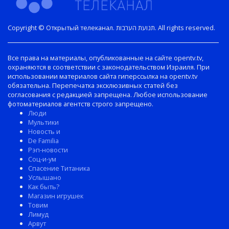
Copyright © Открытый телеканал. תנועת הערבות. All rights reserved.
Все права на материалы, опубликованные на сайте opentv.tv,
охраняются в соответствии с законодательством Израиля. При
использовании материалов сайта гиперссылка на opentv.tv
обязательна. Перепечатка эксклюзивных статей без
согласования с редакцией запрещена. Любое использование
фотоматериалов агентств строго запрещено.
Люди
Мультики
Новость и
De Familia
Рэп-новости
Соц-и-ум
Спасение Титаника
Услышано
Как быть?
Магазин игрушек
Товим
Лимуд
Арвут