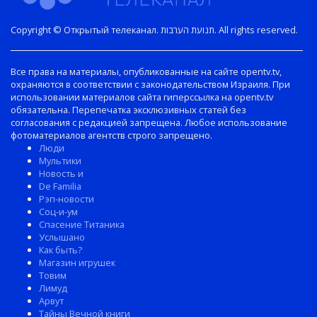
Copyright © Открытый телеканал. תנועת הערבות. All rights reserved.
Все права на материалы, опубликованные на сайте opentv.tv,
охраняются в соответствии с законодательством Израиля. При
использовании материалов сайта гиперссылка на opentv.tv
обязательна. Перепечатка эксклюзивных статей без
согласования с редакцией запрещена. Любое использование
фотоматериалов агентств строго запрещено.
Люди
Мультики
Новость и
De Familia
Рэп-новости
Соц-и-ум
Спасение Титаника
Услышано
Как быть?
Магазин игрушек
Товим
Лимуд
Арвут
Тайны Вечной книги