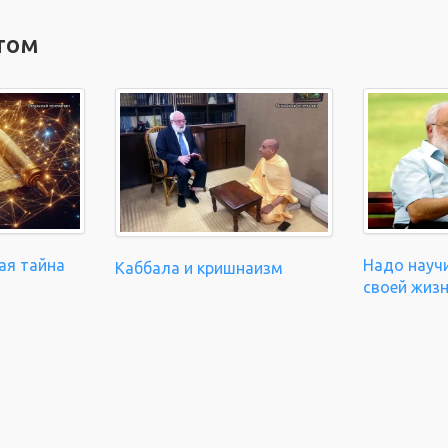
том
ая тайна
Надо науч
Каббала и кришнаизм
своей жиз