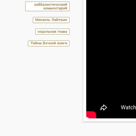
каббалистический
комментарий
Михаэль Лайтман
недельная глава
Тайны Вечной книги