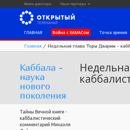
Жизнь диаспоры
Наши партнеры
ГЛАВНАЯ
Война с ХАМАСом
Точка зрения
Главная
/
Недельная глава Торы Дварим - каб
Недельна
Каббала -
наука
каббалис
нового
поколения
Тайны Вечной книги -
каббалистический
комментарий Михаэля