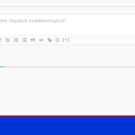
{}
[+]