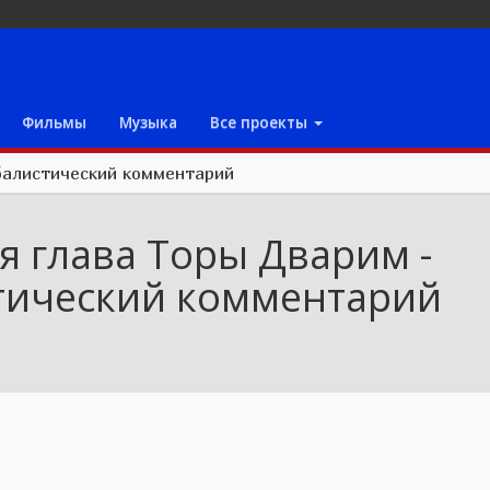
Фильмы
Музыка
Все проекты
балистический комментарий
я глава Торы Дварим -
тический комментарий