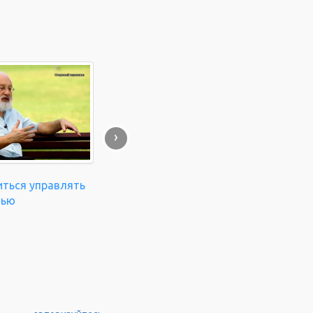
›
иться управлять
нью