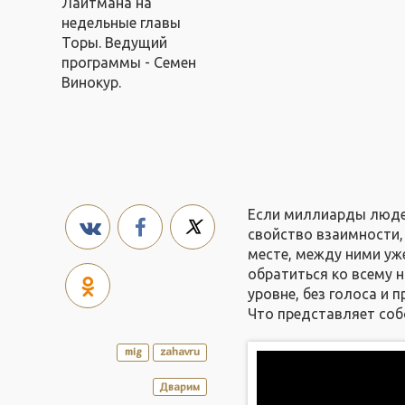
Лайтмана на
недельные главы
Торы. Ведущий
программы - Семен
Винокур.
Если миллиарды люде
свойство взаимности,
месте, между ними уж
обратиться ко всему 
уровне, без голоса и
Что представляет соб
mig
zahavru
Дварим