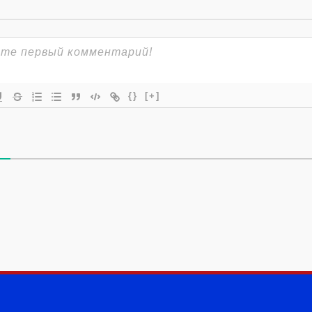
{}
[+]