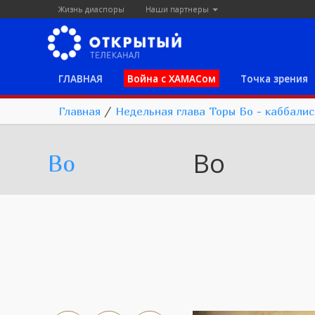
Жизнь диаспоры
Наши партнеры
ГЛАВНАЯ
Война с ХАМАСом
Точка зрения
Главная
/
Недельная глава Торы Бо - каббалис
Bo
Bo