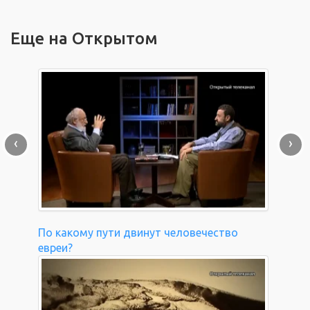
Еще на Открытом
‹
›
По какому пути двинут человечество
евреи?