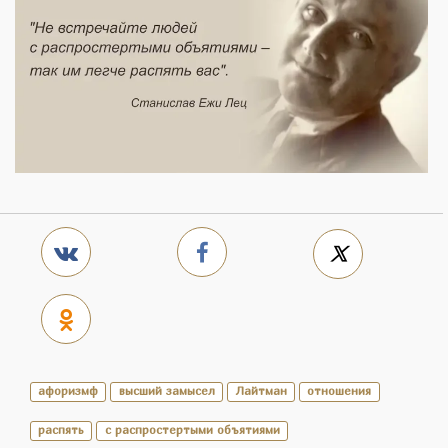
афоризмф
высший замысел
Лайтман
отношения
распять
с распростертыми объятиями