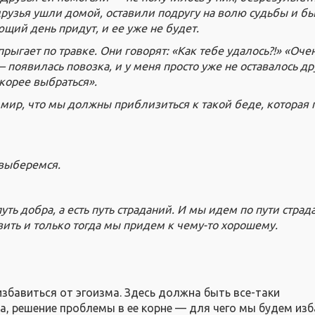
рузья ушли домой, оставили подругу на волю судьбы и б
ющий день придут, и ее уже не будет.
рыгает по травке. Они говорят: «Как тебе удалось?!» «Очен
 появилась повозка, и у меня просто уже не оставалось др
корее выбраться».
 мир, что мы должны приблизиться к такой беде, которая 
 выберемся.
путь добра, а есть путь страданий. И мы идем по пути страд
вить и только тогда мы придем к чему-то хорошему.
избавиться от эгоизма. Здесь должна быть все-таки
а, решение проблемы в ее корне — для чего мы будем из