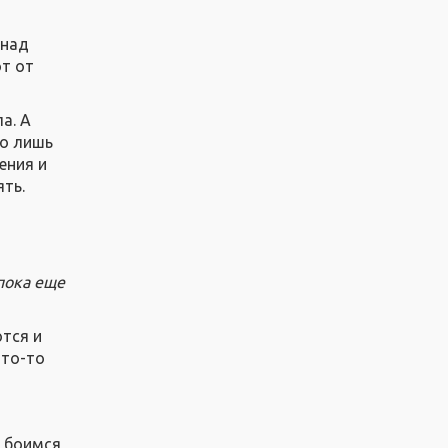
 над
от от
а. А
ко лишь
ения и
ять.
 пока еще
ются и
что-то
е боимся