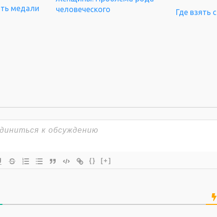
ать медали
человеческого
Где взять 
{}
[+]