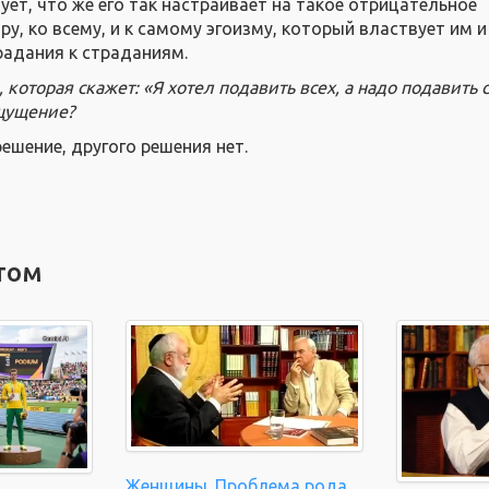
ует, что же его так настраивает на такое отрицательное
иру, ко всему, и к самому эгоизму, который властвует им и
радания к страданиям.
а, которая скажет: «Я хотел подавить всех, а надо подавить 
щущение?
решение, другого решения нет.
том
Женщины. Проблема рода