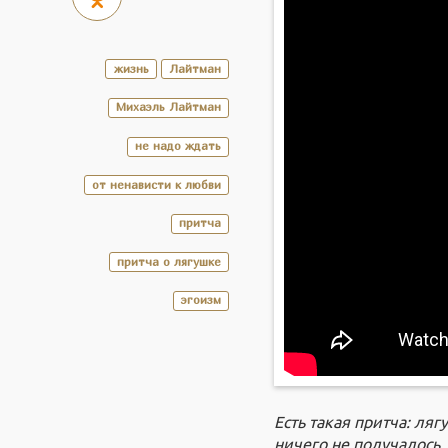
жизнь
Лайтман
Михаэль Лайтман
не надо ждать
от ненависти к любви
притча
притча о лягушке
эгоизм
Есть такая притча: ляг
ничего не получалось.