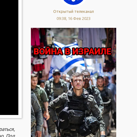
Открытый телеканал
09:38, 16 Фев 2023
раться,
но. Под