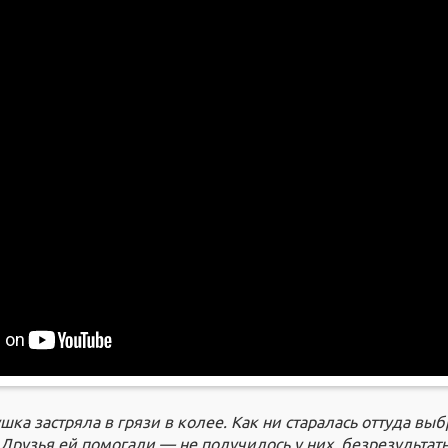
ушка застряла в грязи в колее. Как ни старалась оттуда выб
 Друзья ей помогали — не получилось у них, безрезультат