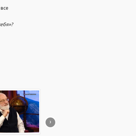
 все
себя»?
›