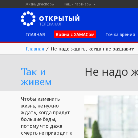
Жизнь диаспоры
Наши партнеры
ГЛАВНАЯ
Война с ХАМАСом
Точка зрения
Главная
/
Не надо ждать, когда нас раздавит
Не надо ж
Так и
живем
Чтобы изменить
жизнь, не нужно
ждать, когда придут
большие беды,
потому что даже
смерть не приводит к