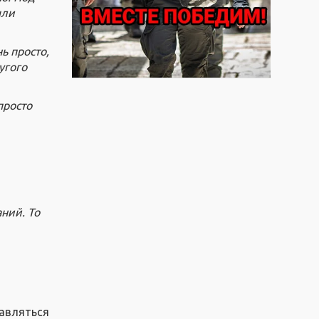
ыли
ь просто,
угого
просто
аний. То
бавляться