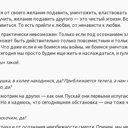
 от своего желания подавить, уничтожить, властвовать
учить, желание подавить другого — это чистый эгоизм. В
иться. То есть прийти к любви, от ненависти к любви.
 практически невозможен. Только если под осознанием зл
может быть действительно только повсеместным и толь
Что даже если и не боимся мы войны, не боимся уничтож
 сегодня мы просто будем еще жить и наслаждаться, и гул
ы» такой.
гушка, в колее находимся, да? Приближается телега, а нам
о, да?
смотрим на других — как они. Пускай они первыми испуга
. Но я надеюсь, что сегодняшняя обстановка — она тоже 
ыскочим, да?
траха и от осознания неизбежности смерти. Причем, мы н