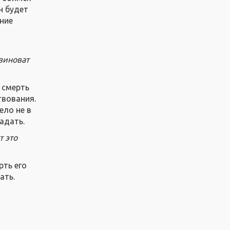
н будет
ение
 виноват
 смерть
твования.
ело не в
радать.
т это
рть его
ать.