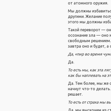
от атомного оружия.
Мы должны избавиться
другими. Желание пол
этого мы должны избав
Такой переворот — он
осознание зла — оно 
свободным решением. 
завтра оно и будет, а
Да, «пир во время чум
Да.
То есть мы, как эта ля
как бы наплевать на эт
Да. Тем более, мы же 
начнут что-то делать
решает.
То есть от страха мы в
Да, мы выскочим из с