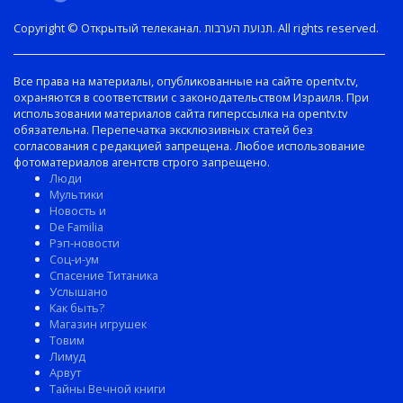
Copyright © Открытый телеканал. תנועת הערבות. All rights reserved.
Все права на материалы, опубликованные на сайте opentv.tv,
охраняются в соответствии с законодательством Израиля. При
использовании материалов сайта гиперссылка на opentv.tv
обязательна. Перепечатка эксклюзивных статей без
согласования с редакцией запрещена. Любое использование
фотоматериалов агентств строго запрещено.
Люди
Мультики
Новость и
De Familia
Рэп-новости
Соц-и-ум
Спасение Титаника
Услышано
Как быть?
Магазин игрушек
Товим
Лимуд
Арвут
Тайны Вечной книги