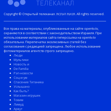
Copyright © Открытый телеканал. תנועת הערבות. All rights reserved.
Все права на материалы, опубликованные на сайте opentv.tv,
охраняются в соответствии с законодательством Израиля. При
использовании материалов сайта гиперссылка на opentv.tv
обязательна. Перепечатка эксклюзивных статей без
согласования с редакцией запрещена. Любое использование
фотоматериалов агентств строго запрещено.
Люди
Мультики
Новость и
De Familia
Рэп-новости
Соц-и-ум
Спасение Титаника
Услышано
Как быть?
Магазин игрушек
Товим
Лимуд
Арвут