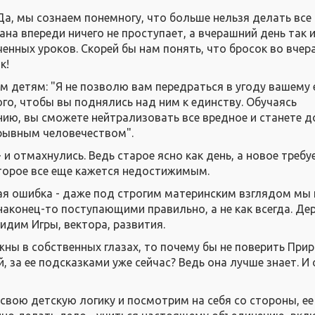
Да, мы сознаем понемногу, что больше нельзя делать все
ана впереди ничего не проступает, а вчерашний день так 
ченных уроков. Скорей бы нам понять, что бросок во вчера
к!
м детям: "Я не позволю вам передраться в угоду вашему 
ого, чтобы вы поднялись над ним к единству. Обучаясь
ию, вы сможете нейтрализовать все вредное и станете 
рывным человечеством".
и отмахнулись. Ведь старое ясно как день, а новое требу
оторое все еще кажется недостижимым.
ная ошибка - даже под строгим материнским взглядом мы 
 наконец-то поступающими правильно, а не как всегда. Д
видим Игры, вектора, развития.
жны в собственных глазах, то почему бы не поверить При
й, за ее подсказками уже сейчас? Ведь она лучше знает. И 
свою детскую логику и посмотрим на себя со стороны, ее