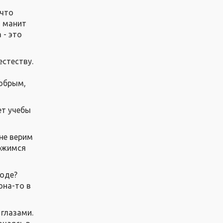
 что
и манит
 - это
естеству.
добрым,
ет учебы
не верим
ержимся
роде?
она-то в
 глазами.