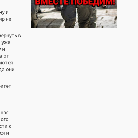
ну и
ир не
вернуть в
 уже
 и
а от
таются
да они
ритет
 нас
вого
сти к
ся и