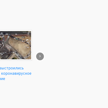
›
 выстроились
а коронавирусное
ние