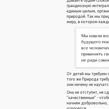
Давайте будем спокой
грандиозную интеграль
единым целым, орган
природой. Так мы при
миру, в котором кажд
Мы нашли воз
будущего пок
все человече
применять св
не ради само
От детей мы требуем 
того же Природа требу
они ничему не научатс
Она не отступит, не с
"качественные" - что
начнем добровольно, 
откроется.