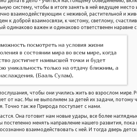
но делать дело - учиться настоящему объединению, вкл
ную систему, чтобы в итоге занять в ней ведущее место 
ично взаимодействующим с неживой, растительной и жи
дем к доброй взаимосвязи, к чистому, светлому, счастли
ый одинаково важен и одинаково ответственен наравне с
можность посмотреть на условия жизни
оления в состоянии мира во всем мире, когда
ство достигнет наивысшей точки и будет
ою уникальность только на отдачу ближним, а
наслаждения. (Бааль Сулам).
послушания, чтобы они учились жить во взрослом мире. 
ет от нас. Мы не выполняем за детей их задачи, потому 
я. Точно так же Природа поступает с нами.
дастся. Она готовит нам новые удары, все более наглядны
бы постепенно менять направление нашего развития, пока
осознанно взаимодействовать с ней. И тогда дверь детс