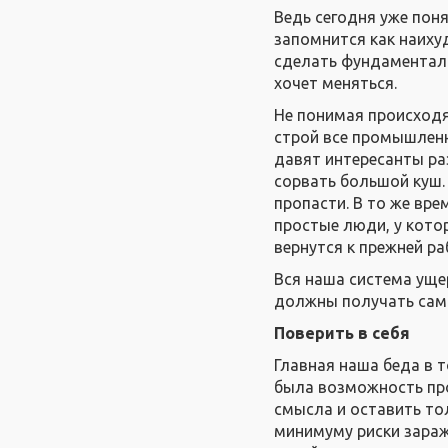
Ведь сегодня уже поня
запомнится как наиху
сделать фундаменталь
хочет меняться.
Не понимая происходя
строй все промышленн
давят интересанты ра
сорвать большой куш. 
пропасти. В то же вр
простые люди, у котор
вернутся к прежней ра
Вся наша система уще
должны получать самы
Поверить в себя
Главная наша беда в т
была возможность про
смысла и оставить то
минимуму риски зараж