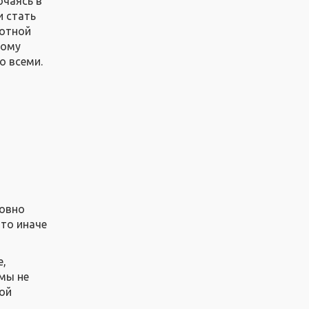
ючаясь в
и стать
вотной
вому
о всеми.
Ровно
что иначе
е,
 мы не
кой