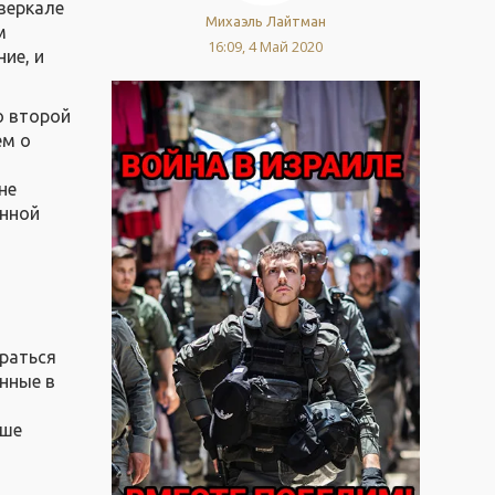
зеркале
Михаэль Лайтман
м
16:09, 4 Май 2020
ие, и
о второй
ем о
не
енной
ираться
енные в
ьше