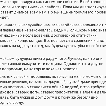
мию коронавируса как системное событие. В ней точно в 
 мира и его критические слабости. Пока мы диагностируе
ставит диагноз всем нам. Но мы еще не прочли его послан
йдет.
го начала, и неслучайно нам все назойливее напоминают 
 и первая еще не закончилась. Ведь мы слишком мало зна
ет надежных исследований, достоверной статистики,
ости, в конце концов. Все познается в сравнении и впол
ваясь назад спустя год, мы будем кусать губы от собств
ижайшем будущем ничего радужного. Лучшее, на что они
ллективный иммунитет и вакцины. Однако и то, и другое
 вопросами, на которые пока нет ответов.
обальных связей и глобальных потрясений мы не можем оп
ченные решения, на законы джунглей, пускай даже привед
Мир постепенно становится общей лодкой, и это требует
дходов, старых догм, старых приоритетов. Нельзя и дал
язь, быть чужими друг другу и к тому же безоглядно
одную среду.