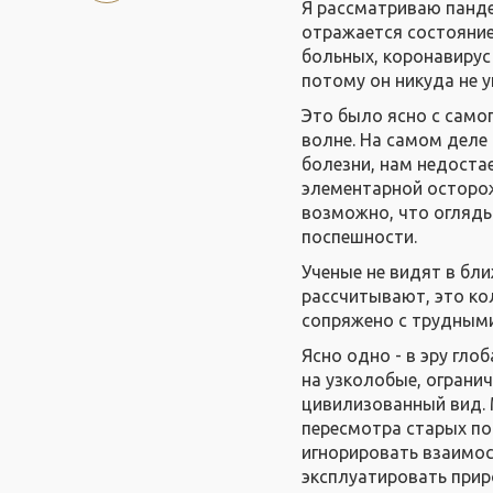
Я рассматриваю панде
отражается состояние
больных, коронавирус 
потому он никуда не у
Это было ясно с само
волне. На самом деле
болезни, нам недоста
элементарной осторожн
возможно, что огляды
поспешности.
Ученые не видят в бл
рассчитывают, это ко
сопряжено с трудными
Ясно одно - в эру гл
на узколобые, ограни
цивилизованный вид. 
пересмотра старых по
игнорировать взаимосв
эксплуатировать прир