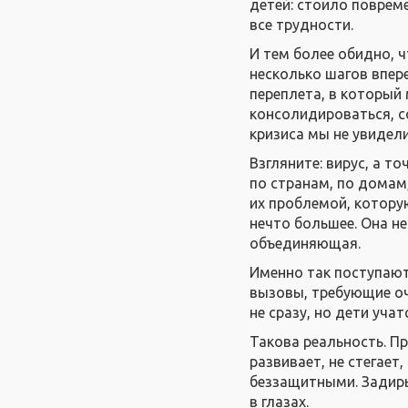
детей: стоило повреме
все трудности.
И тем более обидно, 
несколько шагов впер
переплета, в который 
консолидироваться, со
кризиса мы не увидели
Взгляните: вирус, а т
по странам, по домам
их проблемой, котору
нечто большее. Она н
объединяющая.
Именно так поступают
вызовы, требующие очн
не сразу, но дети учат
Такова реальность. При
развивает, не стегает
беззащитными. Задиры
в глазах.