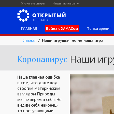
Жизнь диаспоры
Наши партнеры
ГЛАВНАЯ
Война с ХАМАСом
Точка зрения
Главная
/
Наши игрушки, но не наша игра
Наши игр
Коронавирус
Наша главная ошибка
в том, что даже под
строгим материнским
взглядом Природы
мы не верим в себя. Не
видим себя наконец-
то поступающими