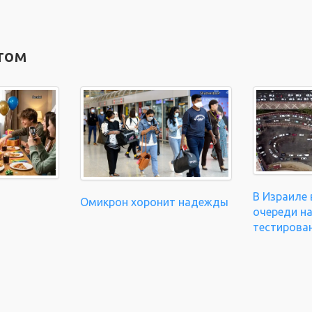
том
В Израиле
Омикрон хоронит надежды
очереди н
тестирова