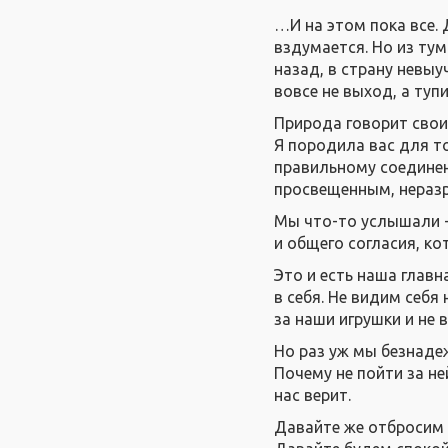
…И на этом пока все. 
вздумается. Но из тум
назад, в страну невыу
вовсе не выход, а тупи
Природа говорит свои
Я породила вас для т
правильному соединен
просвещенным, нераз
Мы что-то услышали - 
и общего согласия, к
Это и есть наша глав
в себя. Не видим себя
за наши игрушки и не 
Но раз уж мы безнаде
Почему не пойти за не
нас верит.
Давайте же отбросим 