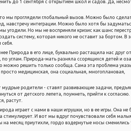
нить до 1 сентября с открытием школ и садов. Да, несмо
что мы проглядели глобальный вызов. Можно было сдела
ед, навстречу интеграции. Можно было хотя бы задуматьс
мы угодили. Но мы не восприняли кризис как шанс перест
здать систему, которая никого не оставит за бортом. В 
 себя.
очнее Природа в его лице, буквально растащила нас друг о
, по углам. Природа-мать разняла ссорящихся детей и оз
ю можно решить только сообща. Сама эта проблема указ
е просто медицинская, она социальная, многоплановая,
 мудрые родители - ставят развивающие задачи, предъ
уться от детского лепета, поумнеть, прийти к согласию. 
ся, растут.
рода играет с нами в наши игрушки, но в ее игры. Она не б
, а стимулирует. И вот мы вдруг почувствовали себя малы
 на месяц приутихли, гордо вздернутые носы сменились