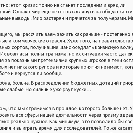
тно: этот кризис точно не станет последним и вряд ли
дший. Однако мир еще не готов взглянуть на общую карти
ные выводы. Мир растерян и прячется за полумерами. М
щего, мы рассчитываем зажить как раньше - постепенно 
ые и коммерческие отрасли. Хуже того, на правительство
зных сортов, получившие шанс оседлать кризисную волну
Их возгласы полны трагизма, но их ситуация часто далек
емя за показными претензиями крупных игроков в тени ос
ых нет никакого рупора и которые понятия не имеют, ког
боте и вернутся ли вообще.
рбна, больна. В распределении бюджетных дотаций прио
е слабые. Но сильные уже рвут куски…
ом, что мы стремимся в прошлое, которого больше нет. У
сеять все сферы нашей деятельности через призму здра
лько реально нужное. Как минимум, это позволило бы све
ения и выиграть время для исследователей. То же касает