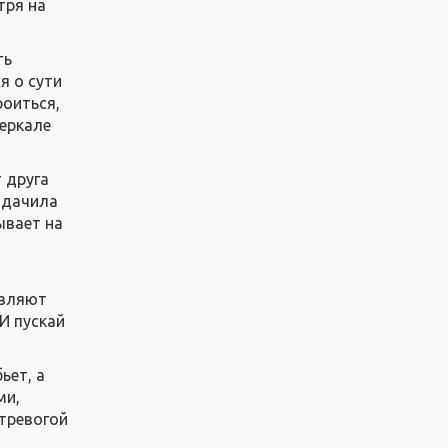
тря на
ть
я о сути
роиться,
зеркале
т друга
адачила
ывает на
являют
И пускай
ьет, а
ми,
 тревогой