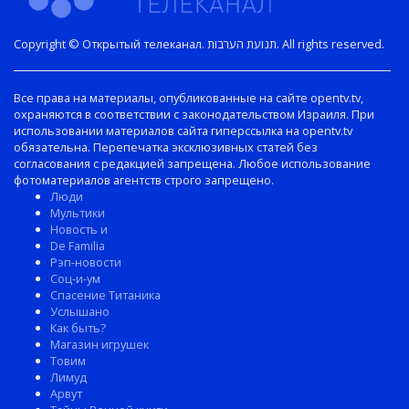
Copyright © Открытый телеканал. תנועת הערבות. All rights reserved.
Все права на материалы, опубликованные на сайте opentv.tv,
охраняются в соответствии с законодательством Израиля. При
использовании материалов сайта гиперссылка на opentv.tv
обязательна. Перепечатка эксклюзивных статей без
согласования с редакцией запрещена. Любое использование
фотоматериалов агентств строго запрещено.
Люди
Мультики
Новость и
De Familia
Рэп-новости
Соц-и-ум
Спасение Титаника
Услышано
Как быть?
Магазин игрушек
Товим
Лимуд
Арвут