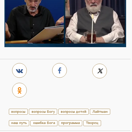
вопросы
вопросы Богу
вопросы детей
Лайтман
наш путь
ошибка Бога
программа
Творец