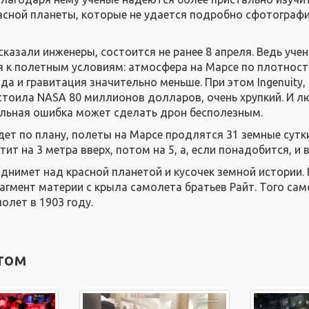
асной планеты, которые не удается подробно сфотограф
сказали инженеры, состоится не ранее 8 апреля. Ведь уче
 к полетным условиям: атмосфера на Марсе по плотност
да и гравитация значительно меньше. При этом Ingenuity,
стоила NASA 80 миллионов долларов, очень хрупкий. И л
льная ошибка может сделать дрон бесполезным.
йдет по плану, полеты на Марсе продлятся 31 земные сутк
тит на 3 метра вверх, потом на 5, а, если понадобится, и 
однимет над красной планетой и кусочек земной истории.
рагмент материи с крыла самолета братьев Райт. Того сам
олет в 1903 году.
том