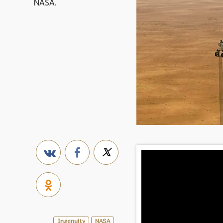
NASA.
Ingenuity
NASA