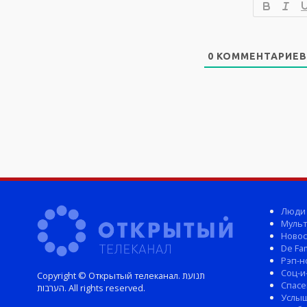
0
КОММЕНТАРИЕВ
Люди
Мульт
Новос
De Fam
Рэп-н
Соц-и
Copyright © Открытый телеканал. תנועת
Спасе
הערבות. All rights reserved.
Услы