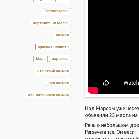
Perseverance
вертолет на Марсе
космос
красная планета
Марс
марсоход
открытый космос
про космос
это интересно космос
Над Марсом уже через
объявили 23 марта на
Речь о небольшом дро
Perseverance. Он веси
мощными камерами. Бл