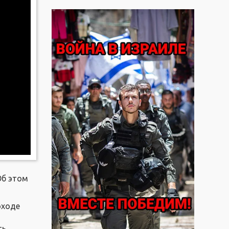
Об этом
оходе
ть