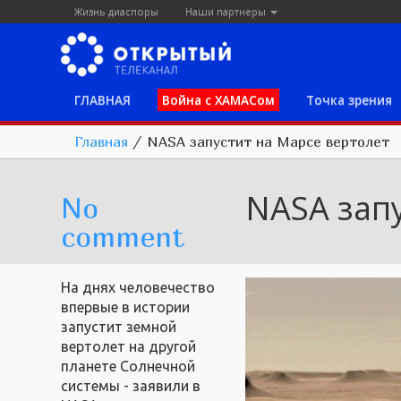
Жизнь диаспоры
Наши партнеры
ГЛАВНАЯ
Война с ХАМАСом
Точка зрения
Главная
/
NASA запустит на Марсе вертолет
NASA запу
No
comment
На днях человечество
впервые в истории
запустит земной
вертолет на другой
планете Солнечной
системы - заявили в