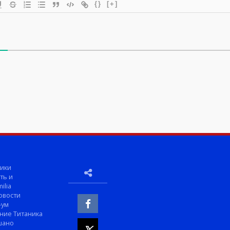
{}
[+]
ики
ть и
ilia
овости
-ум
ние Титаника
шано