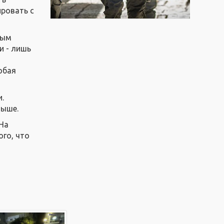
ировать с
ным
и - лишь
юбая
и.
выше.
 На
ого, что