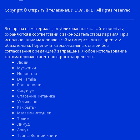
Copyright © Открытый телеканал. תנועת הערבות. All rights reserved.
Все права на материалы, опубликованные на сайте opentv.tv,
охраняются в соответствии с законодательством Израиля. При
использовании материалов сайта гиперссылка на opentv.tv
обязательна. Перепечатка эксклюзивных статей без
согласования с редакцией запрещена. Любое использование
фотоматериалов агентств строго запрещено.
Люди
Мультики
Новость и
De Familia
Рэп-новости
Соц-и-ум
Спасение Титаника
Услышано
Как быть?
Магазин игрушек
Товим
Лимуд
Арвут
Тайны Вечной книги