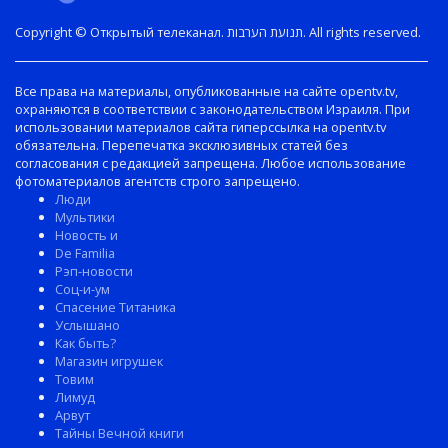
Copyright © Открытый телеканал. תנועת הערבות. All rights reserved.
Все права на материалы, опубликованные на сайте opentv.tv,
охраняются в соответствии с законодательством Израиля. При
использовании материалов сайта гиперссылка на opentv.tv
обязательна. Перепечатка эксклюзивных статей без
согласования с редакцией запрещена. Любое использование
фотоматериалов агентств строго запрещено.
Люди
Мультики
Новость и
De Familia
Рэп-новости
Соц-и-ум
Спасение Титаника
Услышано
Как быть?
Магазин игрушек
Товим
Лимуд
Арвут
Тайны Вечной книги