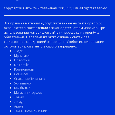
Copyright © Открытый телеканал. תנועת הערבות. All rights reserved.
Все права на материалы, опубликованные на сайте opentv.tv,
охраняются в соответствии с законодательством Израиля. При
использовании материалов сайта гиперссылка на opentv.tv
обязательна. Перепечатка эксклюзивных статей без
согласования с редакцией запрещена. Любое использование
фотоматериалов агентств строго запрещено.
Люди
Мультики
Новость и
De Familia
Рэп-новости
Соц-и-ум
Спасение Титаника
Услышано
Как быть?
Магазин игрушек
Товим
Лимуд
Арвут
Тайны Вечной книги