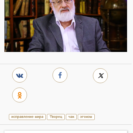
исправление мира
Творец
чак
эгоизм